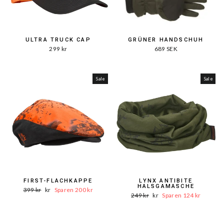
ULTRA TRUCK CAP
GRÜNER HANDSCHUH
299 kr
689 SEK
Sale
Sale
FIRST-FLACHKAPPE
LYNX ANTIBITE
HALSGAMASCHE
Wort.
Verkaufspreis199
399 kr
kr
Sparen 200 kr
Wort.
Verkaufspreis125
249 kr
kr
Sparen 124 kr
Preis
Preis