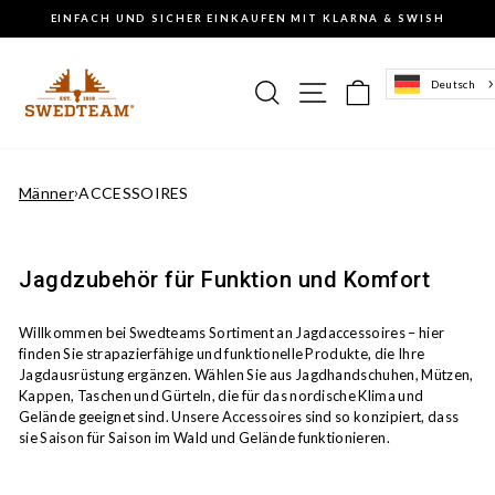
Weiter
EINFACH UND SICHER EINKAUFEN MIT KLARNA & SWISH
zum
Anhalten
Inhalt
der
Diashow
Suche
Navigation auf de
Einkaufskor
Deutsch
Männer
›
ACCESSOIRES
Jagdzubehör für Funktion und Komfort
Willkommen bei Swedteams Sortiment an Jagdaccessoires – hier
finden Sie strapazierfähige und funktionelle Produkte, die Ihre
Jagdausrüstung ergänzen. Wählen Sie aus Jagdhandschuhen, Mützen,
Kappen, Taschen und Gürteln, die für das nordische Klima und
Gelände geeignet sind. Unsere Accessoires sind so konzipiert, dass
sie Saison für Saison im Wald und Gelände funktionieren.