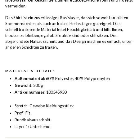
ist etwas länger geschnitten, um eine Lücke zwischen Shirt und Hose zu
vermeiden.
Das Shirt ist ein zuverlässiges Basislayer, das sich sowohl an kühlen
Sommernächten als auch an kalten Herbsttagen gut eignet. Das
schnell trocknende Material leitet Feuchtigkeit ab und hilft Ihnen,
trocken zu bleiben, egal ob Sie aktiv sind oder still sitzen. Der
abgerundete Halsausschnitt und das Design machen es einfach, unter
anderen Schichten zu tragen.
MATERIAL & DETAILS
Außenmaterial:
60 % Polyester, 40 % Polypropylen
Gewicht:
200 g
Artikelnummer:
100545950
Stretch-Gewebe Kleidungsstück
Profi-Fit
Rundhalsausschnitt
Layer 1: Unterhemd