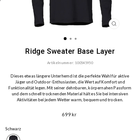
SCHLIESSEN
ESC)
Ridge Sweater Base Layer
Artikelnummer: 100545950
Dieses etwas längere Unterhemd ist die perfekte Wahl für aktive
Jäger und Outdoor-Enthusiasten, die Wert auf Komfort und
Funktionalität legen. Mit seiner dehnbaren, körpernahen Passform
und dem schnell trocknenden Material hält es Sie bei intensiven
Aktivitäten bei jedem Wetter warm, bequem und trocken.
Ord.
699 kr
Preis
Schwarz