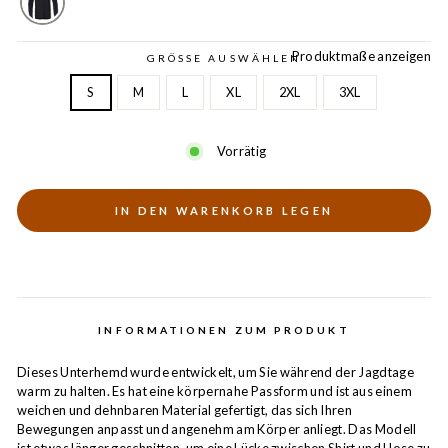
Produktmaße anzeigen
GRÖSSE AUSWÄHLEN
S
M
L
XL
2XL
3XL
Vorrätig
IN DEN WARENKORB LEGEN
INFORMATIONEN ZUM PRODUKT
Dieses Unterhemd wurde entwickelt, um Sie während der Jagdtage
warm zu halten. Es hat eine körpernahe Passform und ist aus einem
weichen und dehnbaren Material gefertigt, das sich Ihren
Bewegungen anpasst und angenehm am Körper anliegt. Das Modell