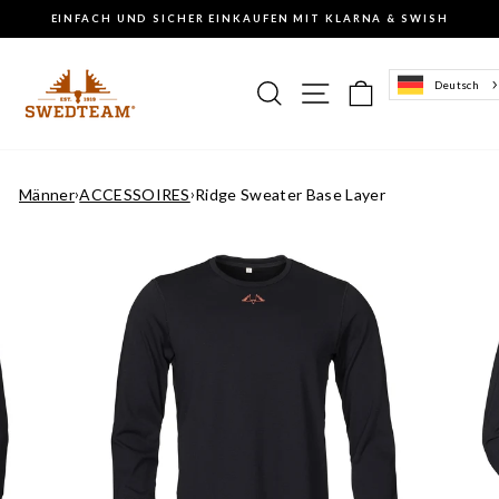
Weiter
EINFACH UND SICHER EINKAUFEN MIT KLARNA & SWISH
zum
Anhalten
Inhalt
der
Diashow
Suche
Navigation auf de
Einkaufskor
Deutsch
Männer
›
ACCESSOIRES
›
Ridge Sweater Base Layer