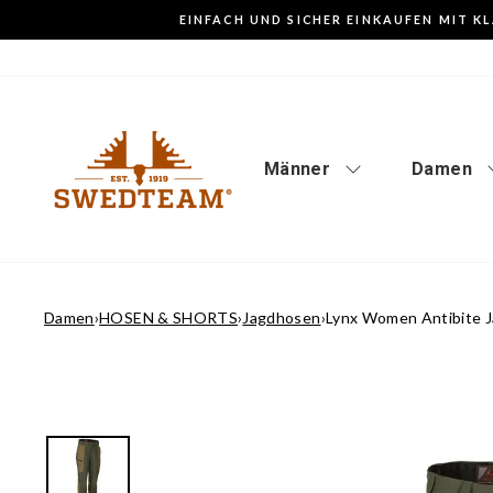
Weiter
EINFACH UND SICHER EINKAUFEN MIT K
zum
Inhalt
Männer
Damen
Damen
›
HOSEN & SHORTS
›
Jagdhosen
›
Lynx Women Antibite 