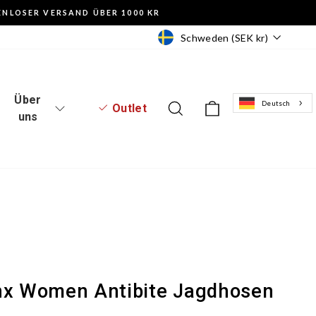
NLOSER VERSAND ÜBER 1000 KR
Währung
Schweden (SEK kr)
Über
Deutsch
Einloggen auf der Website
Suche
Einkaufskorb
Outlet
uns
nx Women Antibite Jagdhosen