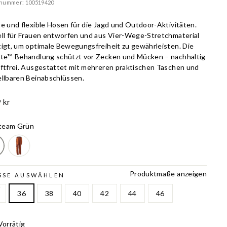
lnummer: 100519420
te und flexible Hosen für die Jagd und Outdoor-Aktivitäten.
ell für Frauen entworfen und aus Vier-Wege-Stretchmaterial
tigt, um optimale Bewegungsfreiheit zu gewährleisten. Die
ite™-Behandlung schützt vor Zecken und Mücken – nachhaltig
iftfrei. Ausgestattet mit mehreren praktischen Taschen und
ellbaren Beinabschlüssen.
 kr
team Grün
Produktmaße anzeigen
SE AUSWÄHLEN
36
38
40
42
44
46
Vorrätig