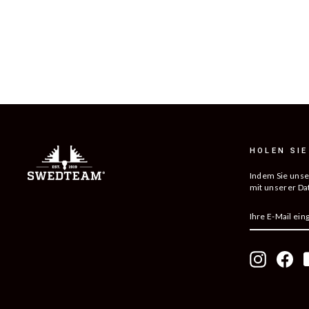
LYNX WOMEN ANTIBITE JAGDHOSEN
1 499 kr
HOLEN SIE
Indem Sie unse
mit unserer Da
IHRE
ABONNIERE
E-
MAIL
EINGEBEN
Instagram
Fac