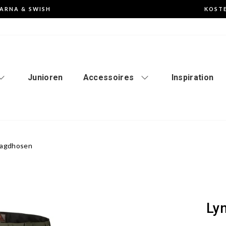
LARNA & SWISH
KOSTE
Anhalten
der
Diashow
Junioren
Accessoires
Inspiration
Jagdhosen
Ly