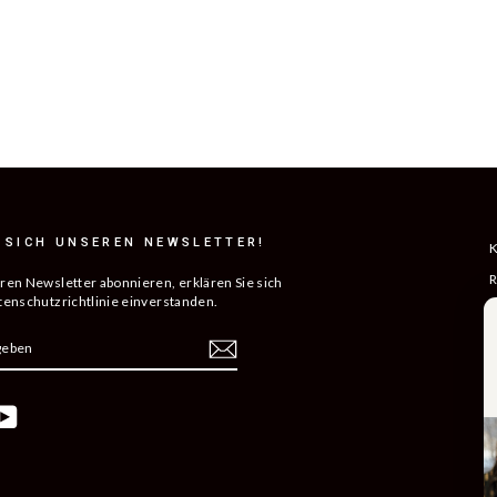
 SICH UNSEREN NEWSLETTER!
K
R
ren Newsletter abonnieren, erklären Sie sich
tenschutzrichtlinie einverstanden.
L
N
N
U
K
ebook
YouTube
K