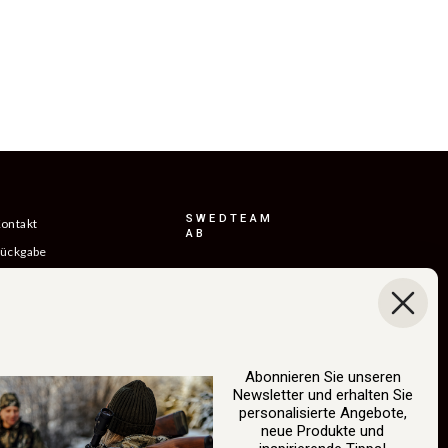
SWEDTEAM
ontakt
AB
ückgabe
ieferbedingungen
achhaltigkeit
nsere Geschichte
Boråsvägen 23 514
atalog
44 Länghem
Abonnieren Sie unseren
Schweden Org.nr:
B2B-Anmeldung
Newsletter und erhalten Sie
556150-
personalisierte Angebote,
auf rückgängig machen
3268
info@swedteam.se
neue Produkte und