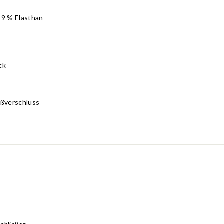
 9 % Elasthan
ck
ißverschluss