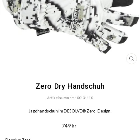
SCH
ESC
Zero Dry Handschuh
Artikelnummer: 100131110
Jagdhandschuh im DESOLVE® Zero-Design.
Ord.
749 kr
Preis