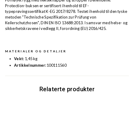
Forhøyet rygg med hekteknapper og stropper i benendene.
Protection-buksen er sertifisert i henhold til EF-
typeprøvingssertifikat K-EG 2017/8278. Testet i henhold til den tyske
metoden "Technische Spezifikation zur Prüfung von
Keilerschutzhosen", DIN EN ISO 13688:2013. I samsvar med helse- og
sikkerhetskravene i vedlegg II, forordning (EU) 2016/425.
MATERIALER OG DETALJER
Vekt:
1,45 kg
Artikkelnummer:
100111560
Relaterte produkter
Rea