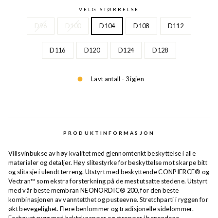
VELG STØRRELSE
D96
D100
D104
D108
D112
D116
D120
D124
D128
Lavt antall - 3 igjen
PRODUKTINFORMASJON
Villsvinbukse av høy kvalitet med gjennomtenkt beskyttelse i alle
materialer og detaljer. Høy slitestyrke for beskyttelse mot skarpe bitt
og slitasje i ulendt terreng. Utstyrt med beskyttende CONPIERCE® og
Vectran™ som ekstra forsterkning på de mest utsatte stedene. Utstyrt
med vår beste membran NEONORDIC® 200, for den beste
kombinasjonen av vanntetthet og pusteevne. Stretchparti i ryggen for
økt bevegelighet. Flere benlommer og tradisjonelle sidelommer.