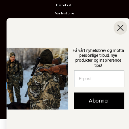
Bærekraft
Vår historie
Katalog
B2B-pålogging
Angre kjøp
Få vårt nyhetsbrev og motta
SWEDTEAM AB
personlige tilbud, nye
produkter og inspirerende
tips!
Valuta
Sverige (SEK kr)
Abonner
© 2026 Swedteam