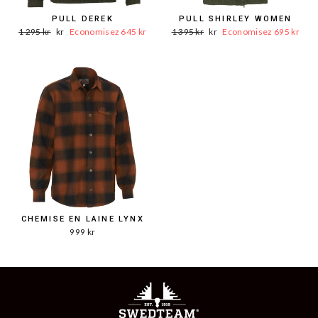
PULL DEREK
PULL SHIRLEY WOMEN
Mot.
Prix
Mot.
Prix
1 295 kr
kr
Economisez 645 kr
1 395 kr
kr
Economisez 695 kr
Prix
de
Prix
de
vente650
vente700
CHEMISE EN LAINE LYNX
999 kr