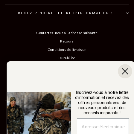
RECEVEZ NOTRE LETTRE D'INFORMATION !
Contactez-nous à l'adresse suivante
Retours
Conditions de livraison
Durabilité
Notre histoire
Catalogue
Connexion B2B
Annuler un achat
Inscrivez-vous à notre lettre
d'information et recevez des
offres personnalisées, de
nouveaux produits et des
SWEDTEAM AB
conseils inspirants !
Monnaie
Suède (SEK kr)