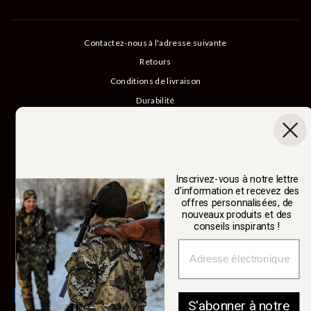
Contactez-nous à l'adresse suivante
Retours
Conditions de livraison
Durabilité
Notre histoire
Catalogue
Connexion B2B
Annuler un achat
Inscrivez-vous à notre lettre
d'information et recevez des
offres personnalisées, de
nouveaux produits et des
SWEDTEAM AB
conseils inspirants !
Monnaie
Suède (SEK kr)
S'abonner à notre