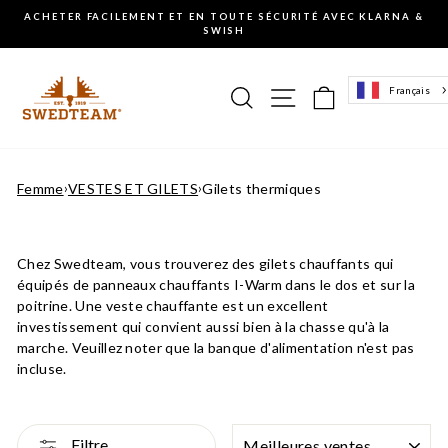
Aller
ACHETER FACILEMENT ET EN TOUTE SÉCURITÉ AVEC KLARNA &
au
SWISH
Mettre
contenu
en
pause
Recherche
Navigation sur le 
Panier d'ach
Français
le
diaporama
Femme
›
VESTES ET GILETS
›
Gilets thermiques
Chez Swedteam, vous trouverez des gilets chauffants qui
équipés de panneaux chauffants I-Warm dans le dos et sur la
poitrine.
Une veste chauffante est un excellent
investissement qui convient aussi bien à la chasse qu'à la
marche. Veuillez noter que la banque d'alimentation n'est pas
incluse.
TRIER
Filtre
PAR