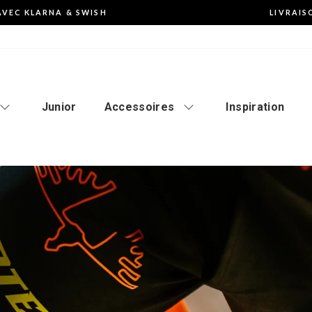
AVEC KLARNA & SWISH
LIVRAIS
Mettre
en
pause
le
diaporama
Junior
Accessoires
Inspiration