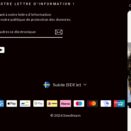
OTRE LETTRE D'INFORMATION !
C
s
ant à notre lettre d'information
R
 notre politique de protection des données.
C
D
QUE
N
TION
ebook
YouTube
C
C
A
Monnaie
Suède (SEK kr)
© 2026 Swedteam