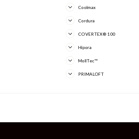
Coolmax
Cordura
COVERTEX® 100
Hipora
MollTec™
PRIMALOFT