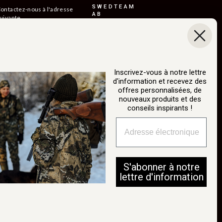
SWEDTEAM
ontactez-nous à l'adresse
AB
uivante
etours
Boråsvägen 23
514 44 Länghem
onditions de livraison
Suède
Org.nr : 556150-
urabilité
3268
Inscrivez-vous à notre lettre
otre histoire
d'information et recevez des
info@swedteam.se
atalogue
offres personnalisées, de
0325-61 80 70
nouveaux produits et des
onnexion B2B
conseils inspirants !
nnuler un achat
S'abonner à notre
lettre d'information