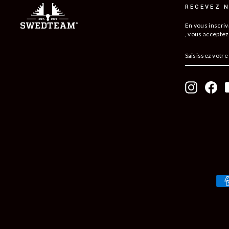
RECEVEZ N
En vous inscriv
, vous acceptez
SAISISSEZ
S'ABONNER
VOTRE
À
ADRESSE
NOTRE
ÉLECTRONI
LETTRE
D'INFORMA
Instagram
Fac