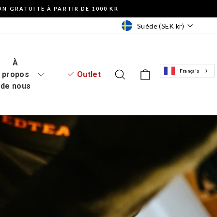
ON GRATUITE À PARTIR DE 1000 KR
Monnaie
Suède (SEK kr)
À
Français
Se connecter au site web
Recherche
Panier d'achat
propos
Outlet
de nous