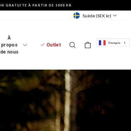
ON GRATUITE À PARTIR DE 1000 KR
Monnaie
Suède (SEK kr)
À
Français
Se connecter au site web
Recherche
Panier d'achat
propos
Outlet
de nous