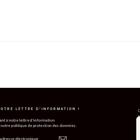
OTRE LETTRE D'INFORMATION !
C
s
ant à notre lettre d'information
R
 notre politique de protection des données.
C