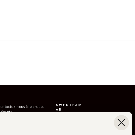
SWEDTEAM
ontactez-nous à l'adresse
AB
uivante
etours
Boråsvägen 23
514 44 Länghem
onditions de livraison
Suède