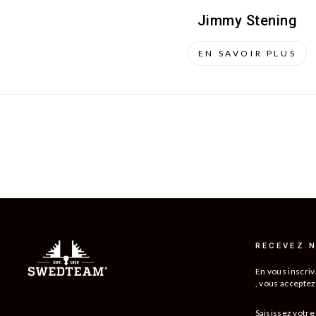
Jimmy Stening
EN SAVOIR PLUS
RECEVEZ N
En vous inscriv
, vous acceptez
SAISISSEZ
S'ABONNER
VOTRE
À