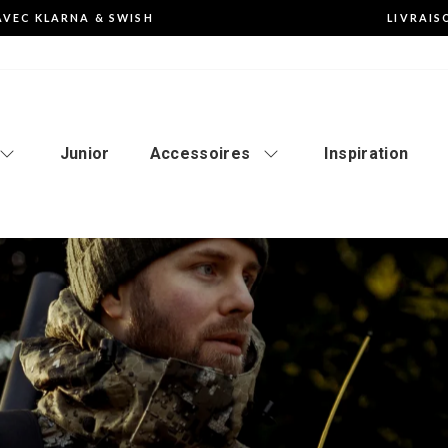
AVEC KLARNA & SWISH
LIVRAIS
Mettre
en
pause
le
diaporama
Junior
Accessoires
Inspiration