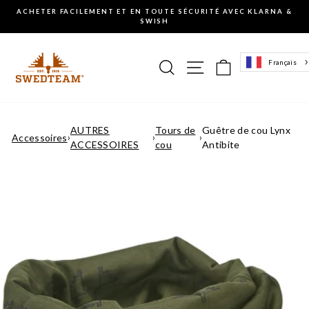
Aller
ACHETER FACILEMENT ET EN TOUTE SÉCURITÉ AVEC KLARNA &
au
SWISH
Mettre
contenu
en
pause
Recherche
Navigation sur le 
Panier d'ach
Français
le
diaporama
AUTRES
Tours de
Guêtre de cou Lynx
Accessoires
›
›
›
ACCESSOIRES
cou
Antibite