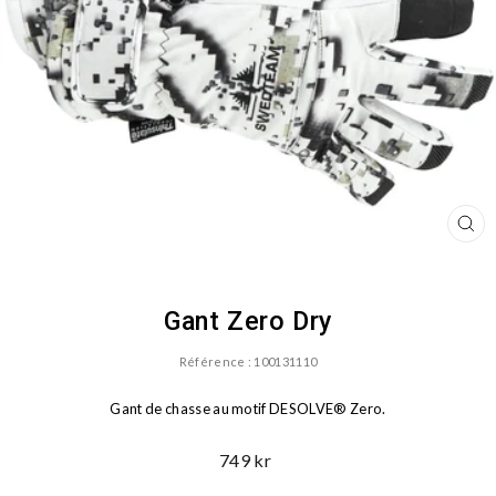
FE
(ES
Gant Zero Dry
Référence : 100131110
Gant de chasse au motif DESOLVE® Zero.
Mot.
749 kr
Prix