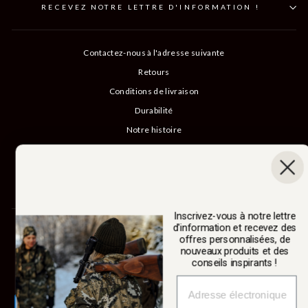
RECEVEZ NOTRE LETTRE D'INFORMATION !
Contactez-nous à l'adresse suivante
Retours
Conditions de livraison
Durabilité
Notre histoire
Catalogue
Connexion B2B
Annuler un achat
Inscrivez-vous à notre lettre
d'information et recevez des
SWEDTEAM AB
offres personnalisées, de
nouveaux produits et des
conseils inspirants !
Monnaie
Suède (SEK kr)