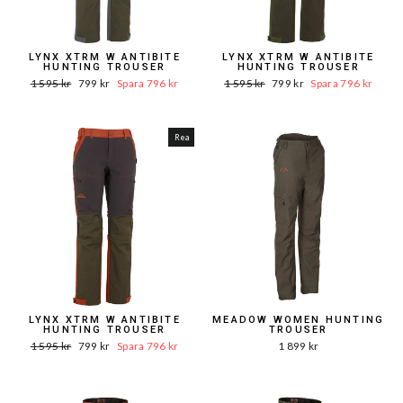
LYNX XTRM W ANTIBITE
LYNX XTRM W ANTIBITE
HUNTING TROUSER
HUNTING TROUSER
Ord.
Reapris
Ord.
Reapris
1 595 kr
799 kr
Spara 796 kr
1 595 kr
799 kr
Spara 796 kr
Pris
Pris
Rea
LYNX XTRM W ANTIBITE
MEADOW WOMEN HUNTING
HUNTING TROUSER
TROUSER
Ord.
Reapris
1 595 kr
799 kr
Spara 796 kr
1 899 kr
Pris