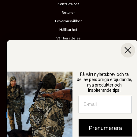
Kontakta oss
Returer
Leveransvillkor
Hållbarhet
Vår berättelse
Katalog
B2B-inloggning
Ångra köp
Få vårt nyhetsbrev och ta
del av personliga erbjudande,
SWEDTEAM AB
nya produkter och
inspirerande tips!
Valuta
Sverige (SEK kr)
Prenumerera