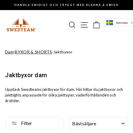
Gå
HANDLA SMIDIGT OCH TRYGGT MED KLARNA & SWISH
till
Pausa
innehåll
slideshowen
Sök
Sajtnavigering
Varukorg
Svenska
Dam
›
BYXOR & SHORTS
›
Jaktbyxor
Jaktbyxor dam
Upptäck Swedteams jaktbyxor för dam. Här hittar du jaktbyxor och
jakttights anpassade för olika jakttyper, väderförhållanden och
årstider.
SORTERA
Filter