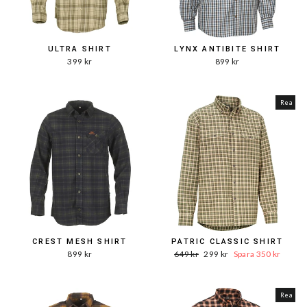
ULTRA SHIRT
LYNX ANTIBITE SHIRT
399 kr
899 kr
Rea
CREST MESH SHIRT
PATRIC CLASSIC SHIRT
Ord.
Reapris
899 kr
649 kr
299 kr
Spara 350 kr
Pris
Rea