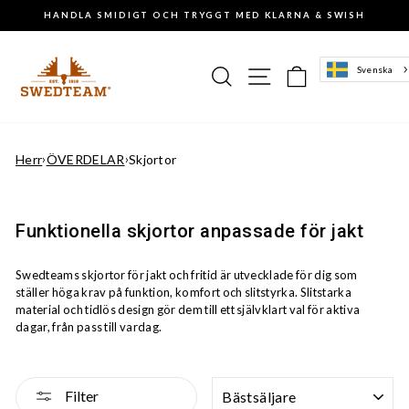
Gå
HANDLA SMIDIGT OCH TRYGGT MED KLARNA & SWISH
till
Pausa
innehåll
slideshowen
Sök
Sajtnavigering
Varukorg
Svenska
Herr
›
ÖVERDELAR
›
Skjortor
Funktionella skjortor anpassade för jakt
Swedteams skjortor för jakt och fritid är utvecklade för dig som
ställer höga krav på funktion, komfort och slitstyrka. Slitstarka
material och tidlös design gör dem till ett självklart val för aktiva
dagar, från pass till vardag.
SORTERA
Filter