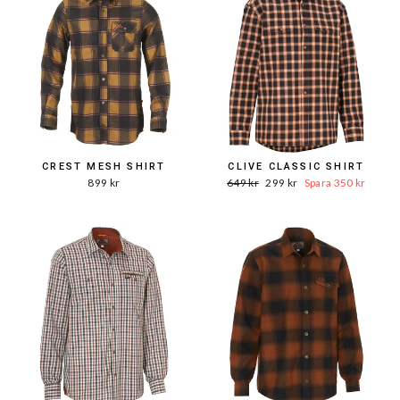
CREST MESH SHIRT
CLIVE CLASSIC SHIRT
Ord.
Reapris
899 kr
649 kr
299 kr
Spara 350 kr
Pris