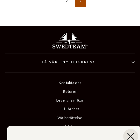
1
2
Nästa
FÅ VÅRT NYHETSBREV!
Kontakta oss
Returer
Leveransvillkor
Hållbarhet
Vår berättelse
Katalog
B2B-inloggning