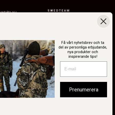
SWEDTEAM
ontakta oss
AB
eturer
Boråsvägen 23
everansvillkor
514 44 Länghem
Sverige
ållbarhet
Org.nr: 556150-
år berättelse
3268
Få vårt nyhetsbrev och ta
del av personliga erbjudande,
atalog
info@swedteam.se
nya produkter och
2B-inloggning
inspirerande tips!
0325-61 80 70
ngra köp
Prenumerera