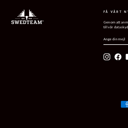
FÅ VÅRT 
Genom att anmäl
till vår datasky
ANGE
PRENUMER
DIN
MEJL
Instagram
Fac