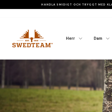
Gå
HANDLA SMIDIGT OCH TRYGGT MED KL
till
innehåll
Herr
Dam