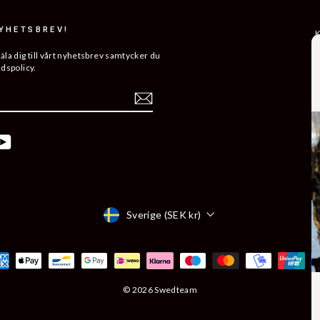
NYHETSBREV!
K
R
a dig till vårt nyhetsbrev samtycker du
ddspolicy.
L
ERA
H
V
K
ebook
YouTube
B
Å
Valuta
Sverige (SEK kr)
© 2026 Swedteam