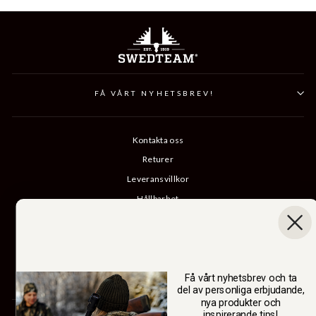
FÅ VÅRT NYHETSBREV!
Kontakta oss
Returer
Leveransvillkor
Hållbarhet
Vår berättelse
Katalog
B2B-inloggning
Få vårt nyhetsbrev och ta
Ångra köp
del av personliga erbjudande,
nya produkter och
inspirerande tips!