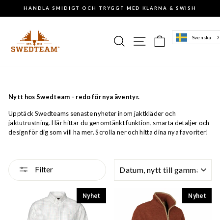
Gå
HANDLA SMIDIGT OCH TRYGGT MED KLARNA & SWISH
till
Pausa
innehåll
slideshowen
Sök
Sajtnavigering
Varukorg
Svenska
Nytt hos Swedteam – redo för nya äventyr.
Upptäck Swedteams senaste nyheter inom jaktkläder och
jaktutrustning. Här hittar du genomtänkt funktion, smarta detaljer och
design för dig som vill ha mer. Scrolla ner och hitta dina nya favoriter!
SORTERA
Filter
Nyhet
Nyhet