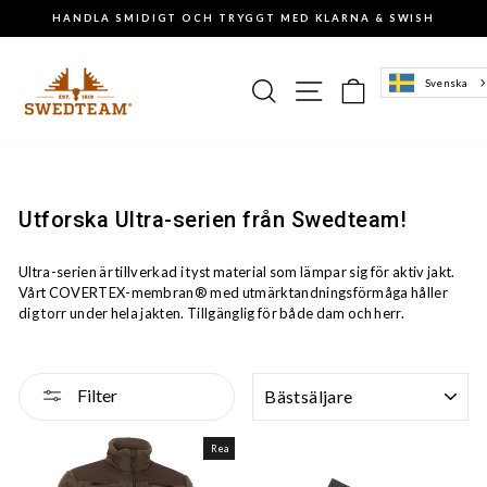
Gå
HANDLA SMIDIGT OCH TRYGGT MED KLARNA & SWISH
till
Pausa
innehåll
slideshowen
Sök
Sajtnavigering
Varukorg
Svenska
Utforska Ultra-serien från Swedteam!
Ultra-serien är tillverkad i tyst material som lämpar sig för aktiv jakt.
Vårt COVERTEX-membran® med utmärktandningsförmåga håller
dig torr under hela jakten. Tillgänglig för både dam och herr.
SORTERA
Filter
Rea