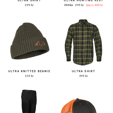
ULTRA SHIRT
ULTRA HUNTING VEST
Ord.
Reapris
399 kr
799 kr
399 kr
Spara 400 kr
Pris
ULTRA KNITTED BEANIE
ULTRA SHIRT
159 kr
399 kr