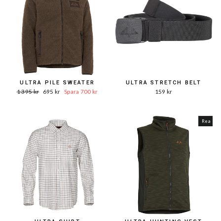
ULTRA PILE SWEATER
ULTRA STRETCH BELT
Ord.
Reapris
1 395 kr
695 kr
Spara 700 kr
159 kr
Pris
Rea