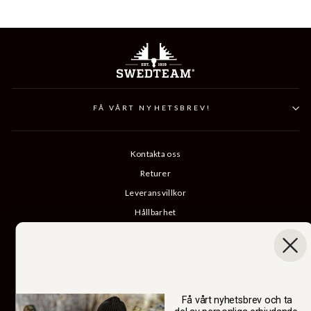
FÅ VÅRT NYHETSBREV!
Kontakta oss
Returer
Leveransvillkor
Hållbarhet
Vår berättelse
Katalog
B2B-inloggning
Ångra köp
Få vårt nyhetsbrev och ta