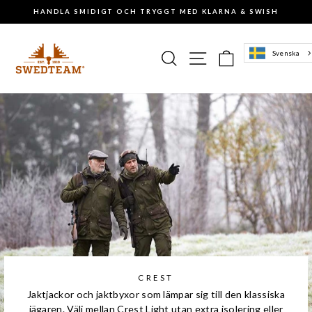
Gå
HANDLA SMIDIGT OCH TRYGGT MED KLARNA & SWISH
till
Pausa
innehåll
slideshowen
Sök
Sajtnavigering
Varukorg
Svenska
CREST
Jaktjackor och jaktbyxor som lämpar sig till den klassiska
jägaren. Välj mellan Crest Light utan extra isolering eller