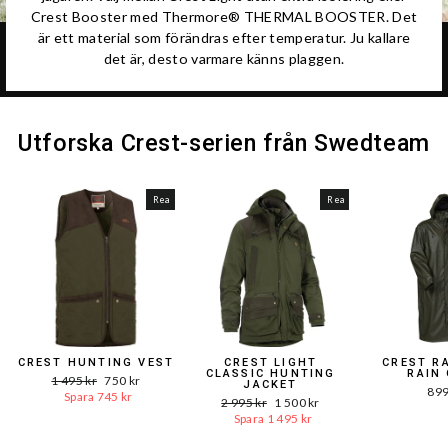
Crest Booster med Thermore® THERMAL BOOSTER. Det
är ett material som förändras efter temperatur. Ju kallare
det är, desto varmare känns plaggen.
Utforska Crest-serien från Swedteam
Rea
Rea
CREST HUNTING VEST
CREST LIGHT
CREST R
CLASSIC HUNTING
RAIN
Ord.
Reapris
1 495 kr
750 kr
JACKET
899
Pris
Spara 745 kr
Ord.
Reapris
2 995 kr
1 500 kr
Pris
Spara 1 495 kr