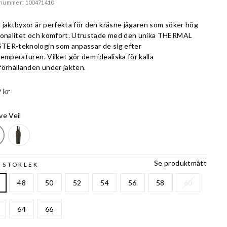
lnummer: 100471410
 jaktbyxor är perfekta för den kräsne jägaren som söker hög
ionalitet och komfort. Utrustade med den unika THERMAL
ER-teknologin som anpassar de sig efter
emperaturen. Vilket gör dem idealiska för kalla
förhållanden under jakten.
 kr
ve Veil
Se produktmått
 STORLEK
48
50
52
54
56
58
60
64
66