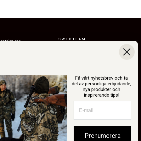
SWEDTEAM
ontakta oss
AB
eturer
Boråsvägen 23
everansvillkor
514 44 Länghem
Sverige
ållbarhet
Org.nr: 556150-
år berättelse
3268
Få vårt nyhetsbrev och ta
del av personliga erbjudande,
atalog
info@swedteam.se
nya produkter och
2B-inloggning
inspirerande tips!
0325-61 80 70
ngra köp
Prenumerera