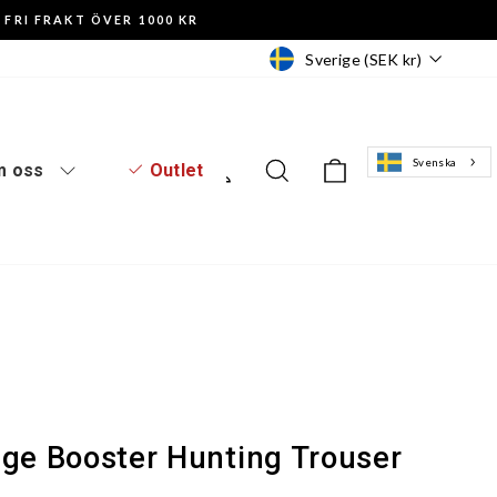
FRI FRAKT ÖVER 1000 KR
Valuta
Sverige (SEK kr)
Svenska
Logga in
Sök
Varukorg
 oss
Outlet
dge Booster Hunting Trouser