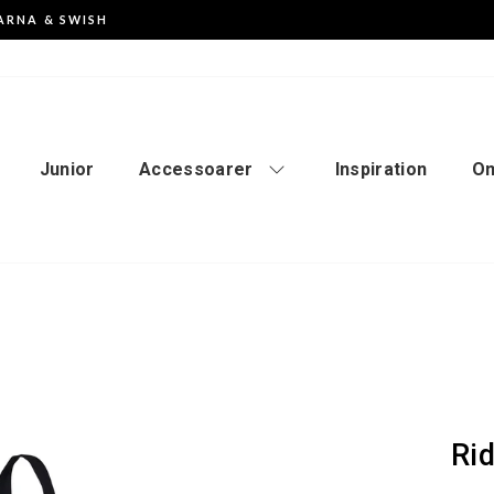
ARNA & SWISH
Pausa
slideshowen
Junior
Accessoarer
Inspiration
Om
Ri