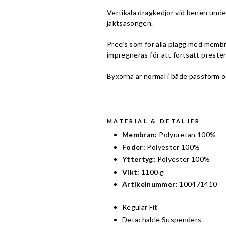
Vertikala dragkedjor vid benen under
jaktsäsongen.
Precis som för alla plagg med membra
impregneras för att fortsatt prester
Byxorna är normal i både passform och
MATERIAL & DETALJER
Membran:
Polyuretan 100%
Foder:
Polyester 100%
Yttertyg:
Polyester 100%
Vikt:
1100 g
Artikelnummer:
100471410
Regular Fit
Detachable Suspenders