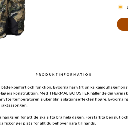
PRODUKTINFORMATION
 ha både komfort och funktion. Byxorna har vårt unika kamouflagemö
ers konstruktion. Med THERMAL BOOSTER håller de dig varm i kyla
är yttertemperaturen sjuker blir isolationseffekten högre. Byxorna 
r jaktsäsongen.
 hängslen för att de ska sitta bra hela dagen. Förstärkta benslut oc
ka fickor ger plats för allt du behöver nära till hands.