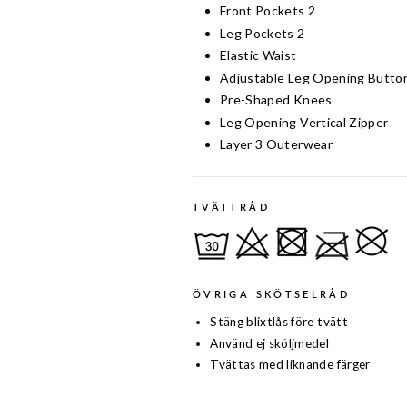
Front Pockets 2
Leg Pockets 2
Elastic Waist
Adjustable Leg Opening Butto
Pre-Shaped Knees
Leg Opening Vertical Zipper
Layer 3 Outerwear
TVÄTTRÅD
ÖVRIGA SKÖTSELRÅD
Stäng blixtlås före tvätt
Använd ej sköljmedel
Tvättas med liknande färger