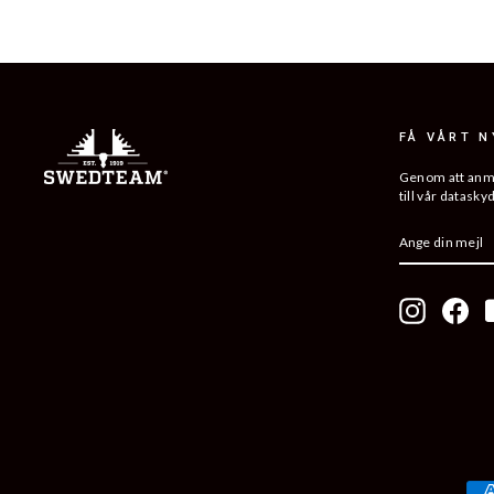
FÅ VÅRT 
Genom att anmäl
till vår datasky
ANGE
PRENUMER
DIN
MEJL
Instagram
Fac