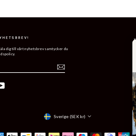
NYHETSBREV!
K
R
a dig till vårt nyhetsbrev samtycker du
ddspolicy.
L
ERA
H
V
K
ebook
YouTube
B
Å
Valuta
Sverige (SEK kr)