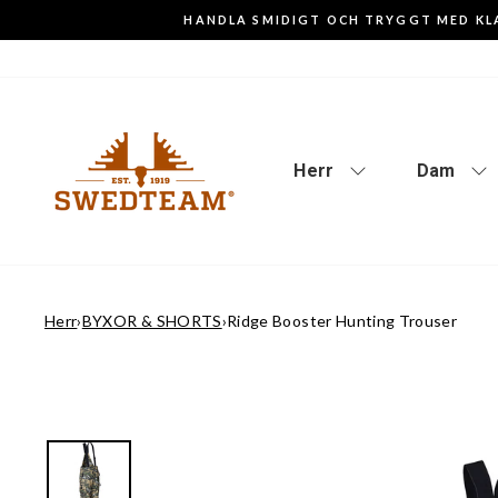
Gå
HANDLA SMIDIGT OCH TRYGGT MED KL
till
innehåll
Herr
Dam
Herr
›
BYXOR & SHORTS
›
Ridge Booster Hunting Trouser