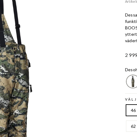
Artike
Dessa
funkt
BOOST
yttert
väder
Ord.
2 999
Pris
Desol
VÄLJ
46
62