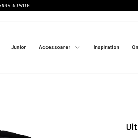
ARNA & SWISH
Pausa
slideshowen
Junior
Accessoarer
Inspiration
Om
Ult