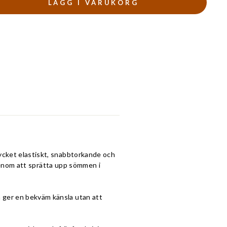
LÄGG I VARUKORG
t mycket elastiskt, snabbtorkande och
enom att sprätta upp sömmen i
en ger en bekväm känsla utan att