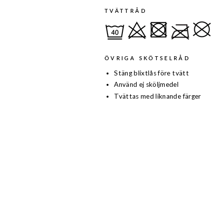
TVÄTTRÅD
ÖVRIGA SKÖTSELRÅD
Stäng blixtlås före tvätt
Använd ej sköljmedel
Tvättas med liknande färger
Nyhet