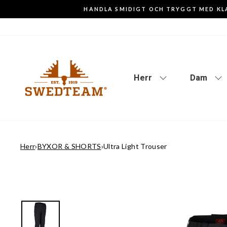
Gå
HANDLA SMIDIGT OCH TRYGGT MED KL
till
innehåll
Herr
Dam
Herr
›
BYXOR & SHORTS
›
Ultra Light Trouser