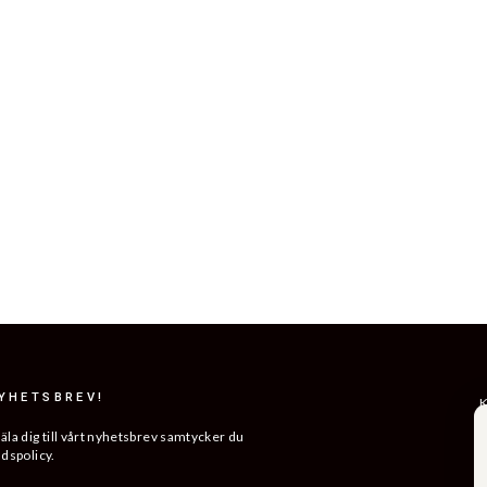
NYHETSBREV!
K
R
a dig till vårt nyhetsbrev samtycker du
ddspolicy.
L
ERA