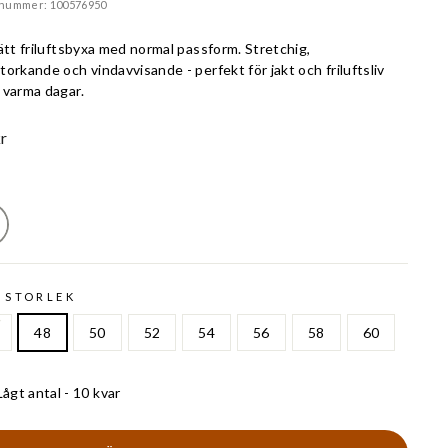
lnummer: 100576950
ätt friluftsbyxa med normal passform. Stretchig,
orkande och vindavvisande - perfekt för jakt och friluftsliv
 varma dagar.
r
 STORLEK
48
50
52
54
56
58
60
Lågt antal - 10 kvar