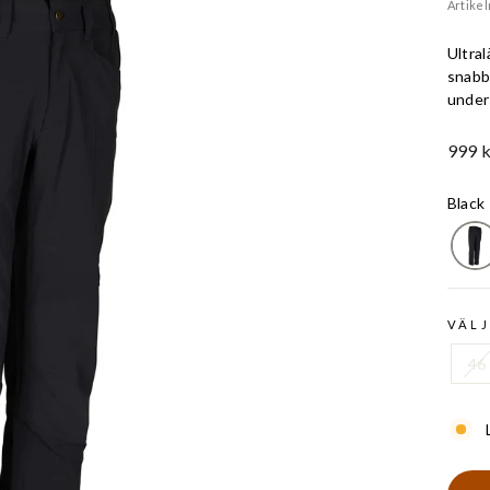
Artike
Ultral
snabbt
under
Ord.
999 k
Pris
Black
VÄLJ
46