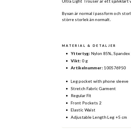
Ultra Light Trouser är ett självklart 
Byxan är normal i passform och storl
större storlek än normalt.
MATERIAL & DETALJER
Yttertyg:
Nylon 85%, Spandex
Vikt:
0 g
Artikelnummer:
100576950
Leg pocket with phone sleeve
Stretch Fabric Garment
Regular Fit
Front Pockets 2
Elastic Waist
Adjustable Length Leg +5 cm