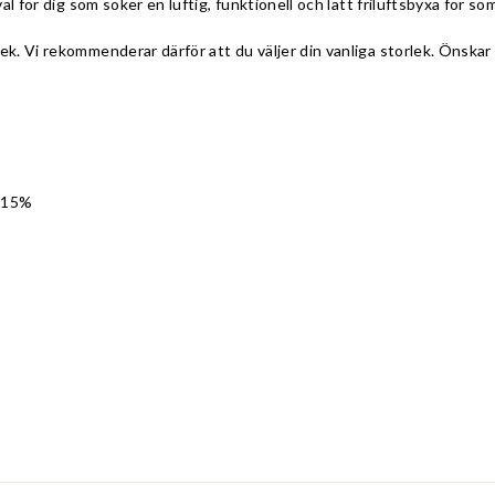
val för dig som söker en luftig, funktionell och lätt friluftsbyxa för so
ek. Vi rekommenderar därför att du väljer din vanliga storlek. Önskar 
 15%