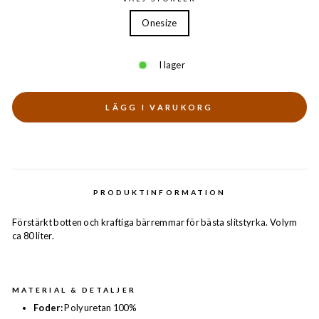
Onesize
I lager
LÄGG I VARUKORG
PRODUKTINFORMATION
Förstärkt botten och kraftiga bärremmar för bästa slitstyrka. Volym
ca 80 liter.
MATERIAL & DETALJER
Foder:
Polyuretan 100%