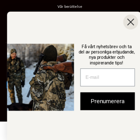
Vår berättelse
Katalog
B2B-inloggning
Ångra köp
Få vårt nyhetsbrev och ta
SWEDTEAM AB
del av personliga erbjudande,
nya produkter och
inspirerande tips!
Valuta
Sverige (SEK kr)
Prenumerera
© 2026 Swedteam