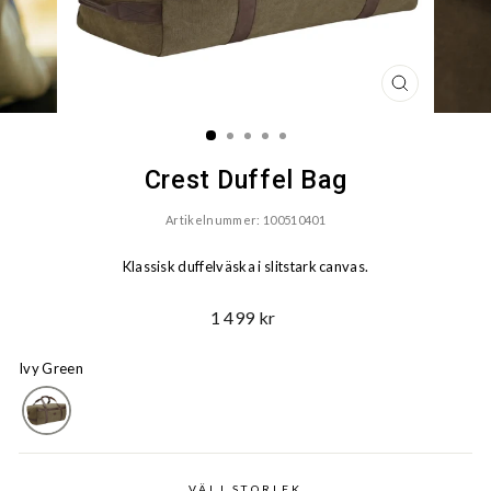
STÄNG
(ESC)
Crest Duffel Bag
Artikelnummer: 100510401
Klassisk duffelväska i slitstark canvas.
Ord.
1 499 kr
Pris
Ivy Green
VÄLJ STORLEK