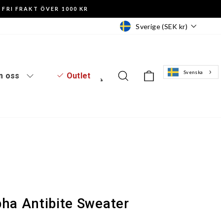
FRI FRAKT ÖVER 1000 KR
Valuta
Sverige (SEK kr)
Svenska
Logga in
Sök
Varukorg
 oss
Outlet
pha Antibite Sweater