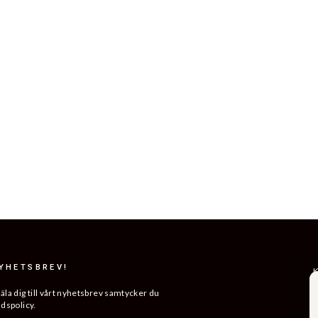
NYHETSBREV!
K
R
a dig till vårt nyhetsbrev samtycker du
ddspolicy.
L