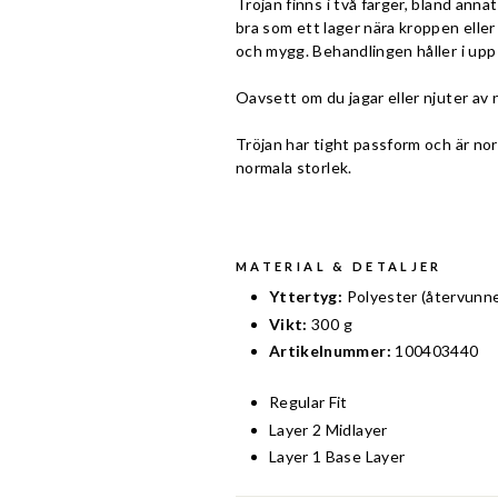
Tröjan finns i två färger, bland an
bra som ett lager nära kroppen elle
och mygg. Behandlingen håller i upp t
Oavsett om du jagar eller njuter av 
Tröjan har tight passform och är norm
normala storlek.
MATERIAL & DETALJER
Yttertyg:
Polyester (återvunn
Vikt:
300 g
Artikelnummer:
100403440
Regular Fit
Layer 2 Midlayer
Layer 1 Base Layer