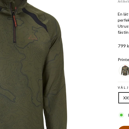
Artike
En lät
perfe
Utrus
fästin
Ord.
799 k
Pris
Print
VÄLJ
XX