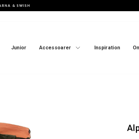
ARNA & SWISH
Pausa
slideshowen
Junior
Accessoarer
Inspiration
Om
Al