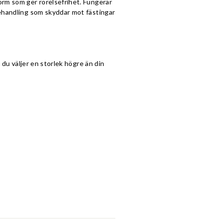
orm som ger rörelsefrihet. Fungerar
behandling som skyddar mot fästingar
 du väljer en storlek högre än din