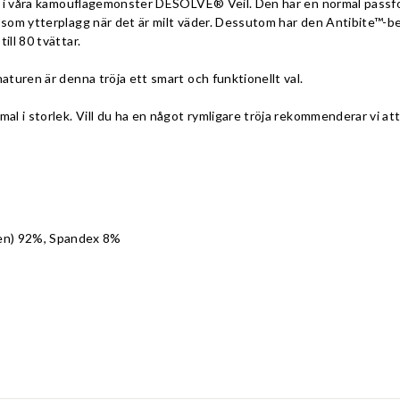
nat i våra kamouflagemönster DESOLVE® Veil. Den har en normal passf
r som ytterplagg när det är milt väder. Dessutom har den Antibite™-
ill 80 tvättar.
naturen är denna tröja ett smart och funktionellt val.
al i storlek. Vill du ha en något rymligare tröja rekommenderar vi att
en) 92%, Spandex 8%