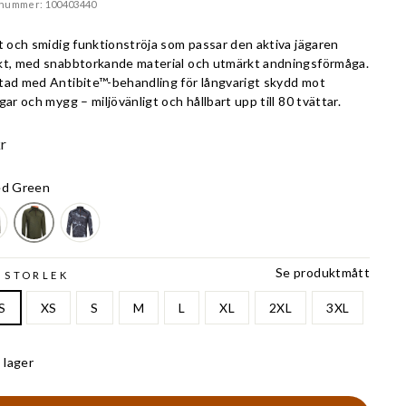
lnummer: 100403440
t och smidig funktionströja som passar den aktiva jägaren
kt, med snabbtorkande material och utmärkt andningsförmåga.
tad med Antibite™-behandling för långvarigt skydd mot
gar och mygg – miljövänligt och hållbart upp till 80 tvättar.
r
ed Green
Se produktmått
 STORLEK
S
XS
S
M
L
XL
2XL
3XL
I lager