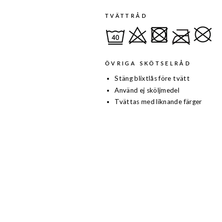
TVÄTTRÅD
ÖVRIGA SKÖTSELRÅD
Stäng blixtlås före tvätt
Använd ej sköljmedel
Tvättas med liknande färger