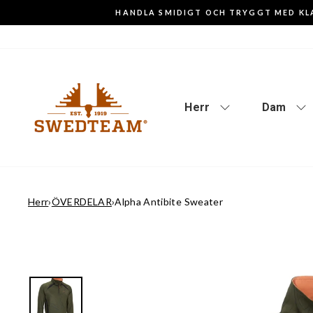
Gå
HANDLA SMIDIGT OCH TRYGGT MED KL
till
innehåll
Herr
Dam
Herr
›
ÖVERDELAR
›
Alpha Antibite Sweater