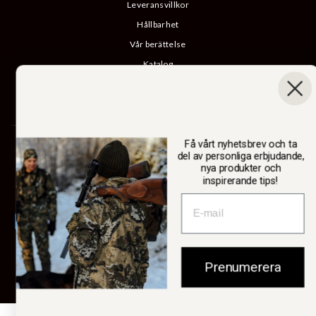
Leveransvillkor
Hållbarhet
Vår berättelse
Katalog
B2B-inloggning
Ångra köp
Få vårt nyhetsbrev och ta
SWEDTEAM AB
del av personliga erbjudande,
nya produkter och
inspirerande tips!
Valuta
Sverige (SEK kr)
Prenumerera
© 2026 Swedteam