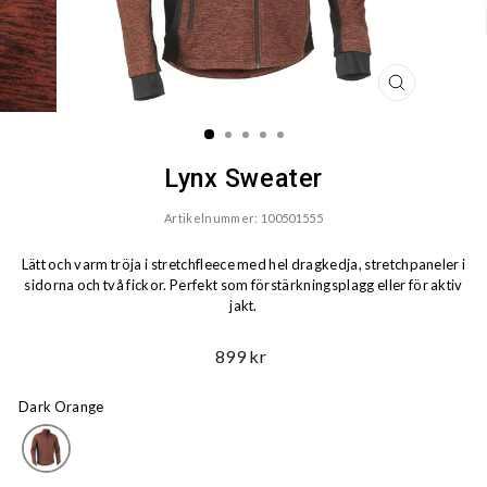
STÄNG
(ESC)
Lynx Sweater
Artikelnummer: 100501555
Lätt och varm tröja i stretchfleece med hel dragkedja, stretchpaneler i
sidorna och två fickor. Perfekt som förstärkningsplagg eller för aktiv
jakt.
Ord.
899 kr
Pris
Dark Orange