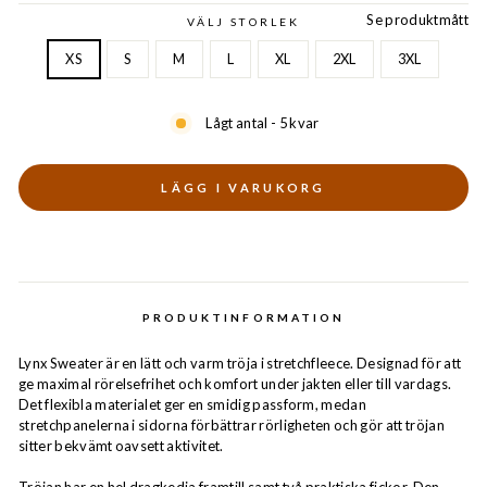
Se produktmått
VÄLJ STORLEK
XS
S
M
L
XL
2XL
3XL
Lågt antal - 5 kvar
LÄGG I VARUKORG
PRODUKTINFORMATION
Lynx Sweater är en lätt och varm tröja i stretchfleece. Designad för att
ge maximal rörelsefrihet och komfort under jakten eller till vardags.
Det flexibla materialet ger en smidig passform, medan
stretchpanelerna i sidorna förbättrar rörligheten och gör att tröjan
sitter bekvämt oavsett aktivitet.