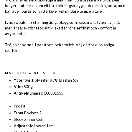
Tröjan har en hel dragkedja framtill samt två praktiska fickor. Den
fungerar utmärkt som ett förstärkningsplagg under en skaljacka, men
kan även bäras som ytterlager vid mildare temperaturer.
Lynx Sweater är ett mångsidigt plagg som passar alla typer av jakt,
men är särskilt bra för aktiv jakt där rörelsefrihet och komfort är
avgörande.
Tröjan är normal i passform och storlek. Välj därför din vanliga
storlek.
MATERIAL & DETALJER
Yttertyg:
Polyester 95%, Elastan 5%
Vikt:
500 g
Artikelnummer:
100501555
Pro Fit
Front Pockets 2
Sleeve Inner Cuff
Adjustable Lower Hem