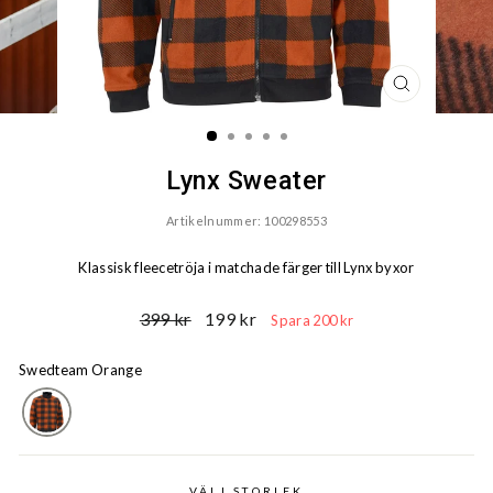
STÄNG
(ESC)
Lynx Sweater
Artikelnummer: 100298553
Klassisk fleecetröja i matchade färger till Lynx byxor
Ord.
Reapris
399 kr
199 kr
Spara 200 kr
Pris
Swedteam Orange
VÄLJ STORLEK