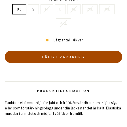
XS
S
M
L
XL
2XL
3XL
4XL
Lågt antal - 4 kvar
LÄGG I VARUKORG
PRODUKTINFORMATION
Funktionell fleecetröja för jakt och fritid. Användbar som tröja i sig,
eller som förstärkningsplagg under din jacka när det är kallt. Elastiska
muddar i ärmslut och midja. Två fickor framtill.