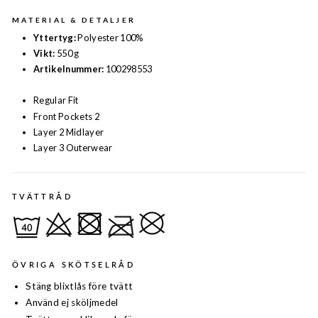
MATERIAL & DETALJER
Yttertyg:
Polyester 100%
Vikt:
550 g
Artikelnummer:
100298553
Regular Fit
Front Pockets 2
Layer 2 Midlayer
Layer 3 Outerwear
TVÄTTRÅD
ÖVRIGA SKÖTSELRÅD
Stäng blixtlås före tvätt
Använd ej sköljmedel