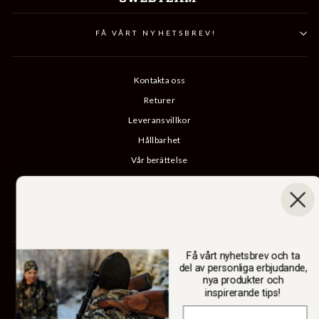
FÅ VÅRT NYHETSBREV!
Kontakta oss
Returer
Leveransvillkor
Hållbarhet
Vår berättelse
Katalog
B2B-inloggning
Ångra köp
Få vårt nyhetsbrev och ta
SWEDTEAM AB
del av personliga erbjudande,
nya produkter och
inspirerande tips!
Valuta
Sverige (SEK kr)