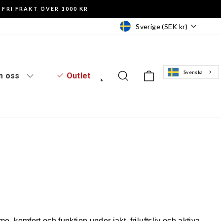
FRI FRAKT ÖVER 1000 KR
Valuta
Sverige (SEK kr)
Svenska
Logga in
Sök
Varukorg
 oss
Outlet
 komfort och funktion under jakt, friluftsliv och aktiva