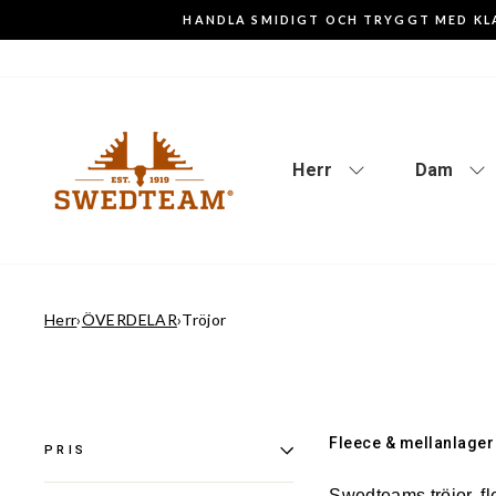
Gå
HANDLA SMIDIGT OCH TRYGGT MED KL
till
innehåll
Herr
Dam
Herr
›
ÖVERDELAR
›
Tröjor
Fleece & mellanlager f
PRIS
Swedteams tröjor, fl