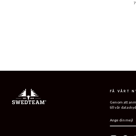
7
FÅ VÅRT 
Genom att anmäl
till vår datasky
ANGE
PRENUMER
DIN
MEJL