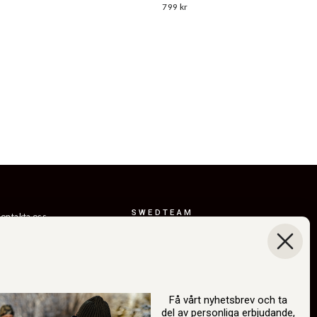
799 kr
SWEDTEAM
ontakta oss
AB
eturer
Boråsvägen 23
everansvillkor
514 44 Länghem
Sverige
ållbarhet
Org.nr: 556150-
år berättelse
3268
Få vårt nyhetsbrev och ta
del av personliga erbjudande,
atalog