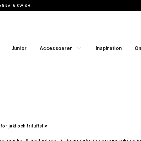
ARNA & SWISH
Pausa
slideshowen
Junior
Accessoarer
Inspiration
Om
ör jakt och friluftsliv
eecejackor & mellanlager är designade för dig som söker värme,