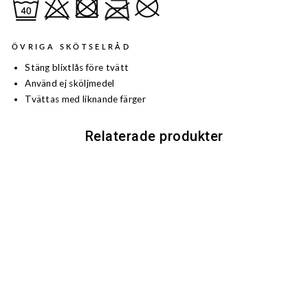
ÖVRIGA SKÖTSELRÅD
Stäng blixtlås före tvätt
Använd ej sköljmedel
Tvättas med liknande färger
Relaterade produkter
LYNX ANTIBITE
HUNTING TROUSER
1 499 kr