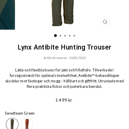
STÄNG
(ESC)
Lynx Antibite Hunting Trouser
Artikelnummer: 100517420
Lätta och flexibla byxor för jakt och friluftsliv. Tillverkade i
fyrvägsstretch för optimal rörelsefrihet. Antibite™-behandlingen
skyddar mot fästingar och mygg – hållbart och giftfritt. Utrustade med
flera praktiska fickor och justerbara benslut.
Ord.
1 499 kr
Pris
Swedteam Green