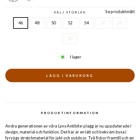
Se produktmått
VÄLJ STORLEK
46
48
50
52
54
56
58
60
I lager
LÄGG I VARUKORG
PRODUKTINFORMATION
Andra generationen av våra Lynx Antibite-plagg är nu uppdaterade i
design, material och funktion. Det här är en lätt och bekväm byxa i
fyrvägs stretchmaterial för jakt och outdoor. Två fickor framtill och en