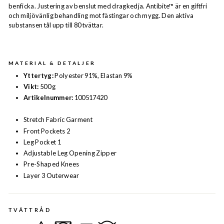
benficka. Justering av benslut med dragkedja. Antibite™ är en giftfri
och miljövänlig behandling mot fästingar och mygg. Den aktiva
substansen tål upp till 80 tvättar.
MATERIAL & DETALJER
Yttertyg:
Polyester 91%, Elastan 9%
Vikt:
500 g
Artikelnummer:
100517420
Stretch Fabric Garment
Front Pockets 2
Leg Pocket 1
Adjustable Leg Opening Zipper
Pre-Shaped Knees
Layer 3 Outerwear
TVÄTTRÅD