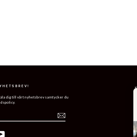
NYHETSBREV!
K
R
a dig till vårt nyhetsbrev samtycker du
ddspolicy.
L
ERA
H
V
K
ebook
YouTube