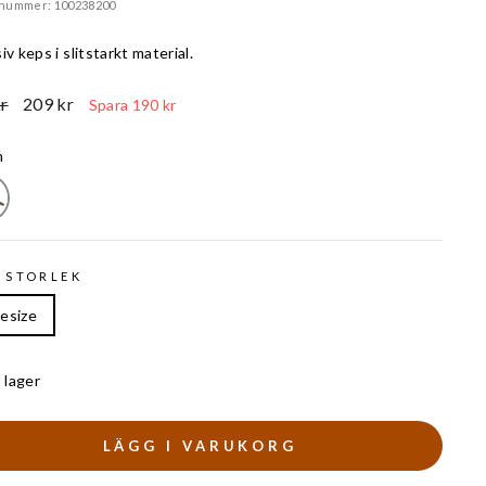
lnummer: 100238200
iv keps i slitstarkt material.
Reapris
r
209 kr
Spara 190 kr
n
 STORLEK
esize
I lager
LÄGG I VARUKORG