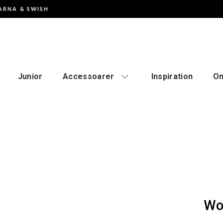
ARNA & SWISH
Pausa
slideshowen
Junior
Accessoarer
Inspiration
Om
Wo