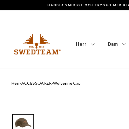
Gå
HANDLA SMIDIGT OCH TRYGGT MED KL
till
innehåll
Herr
Dam
Herr
›
ACCESSOARER
›
Wolverine Cap