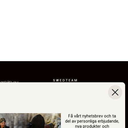
SWEDTEAM
ontakta oss
AB
eturer
Boråsvägen 23
everansvillkor
514 44 Länghem
Sverige
ållbarhet
Org.nr: 556150-
år berättelse
3268
Få vårt nyhetsbrev och ta
del av personliga erbjudande,
atalog
info@swedteam.se
nya produkter och