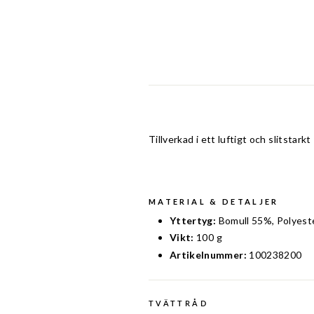
Tillverkad i ett luftigt och slitstar
MATERIAL & DETALJER
Yttertyg:
Bomull 55%, Polyest
Vikt:
100 g
Artikelnummer:
100238200
TVÄTTRÅD