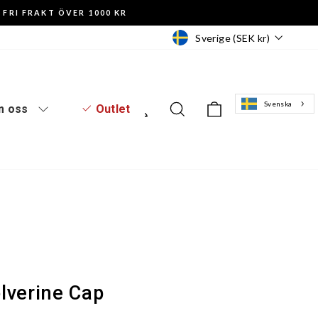
FRI FRAKT ÖVER 1000 KR
Valuta
Sverige (SEK kr)
Svenska
Logga in
Sök
Varukorg
 oss
Outlet
lverine Cap