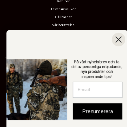
Returer
Leveransvillkor
Hållbarhet
Vår berättelse
Katalog
B2B-inloggning
Ångra köp
Få vårt nyhetsbrev och ta
SWEDTEAM AB
del av personliga erbjudande,
nya produkter och
inspirerande tips!
Valuta
Sverige (SEK kr)
Prenumerera
© 2026 Swedteam