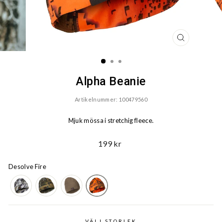
STÄNG
(ESC)
Alpha Beanie
Artikelnummer: 100479560
Mjuk mössa i stretchig fleece.
Ord.
199 kr
Pris
Desolve Fire
VÄLJ STORLEK