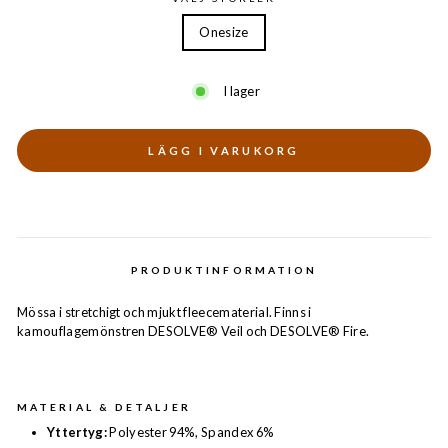
Onesize
I lager
LÄGG I VARUKORG
PRODUKTINFORMATION
Mössa i stretchigt och mjukt fleecematerial. Finns i
kamouflagemönstren DESOLVE® Veil och DESOLVE® Fire.
MATERIAL & DETALJER
Yttertyg:
Polyester 94%, Spandex 6%