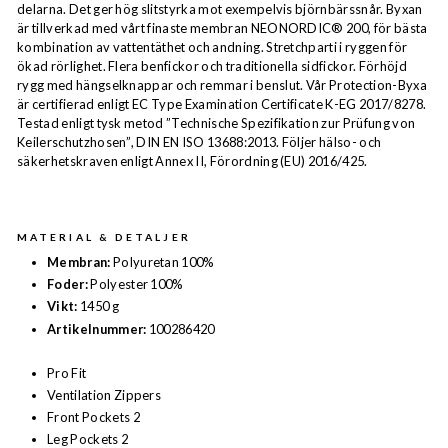
delarna. Det ger hög slitstyrka mot exempelvis björnbärssnår. Byxan
är tillverkad med vårt finaste membran NEONORDIC® 200, för bästa
kombination av vattentäthet och andning. Stretchparti i ryggen för
ökad rörlighet. Flera benfickor och traditionella sidfickor. Förhöjd
rygg med hängselknappar och remmar i benslut. Vår Protection-Byxa
är certifierad enligt EC Type Examination Certificate K-EG 2017/8278.
Testad enligt tysk metod ”Technische Spezifikation zur Prüfung von
Keilerschutzhosen”, DIN EN ISO 13688:2013. Följer hälso- och
säkerhetskraven enligt Annex II, Förordning (EU) 2016/425.
MATERIAL & DETALJER
Membran:
Polyuretan 100%
Foder:
Polyester 100%
Vikt:
1450 g
Artikelnummer:
100286420
Pro Fit
Ventilation Zippers
Front Pockets 2
Leg Pockets 2