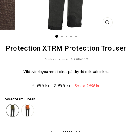
STÄNG
(ESC)
Protection XTRM Protection Trouser
Artikelnummer: 100286420
Vildsvinsbyxa med fokus på skydd och säkerhet.
Ord.
Reapris
5 995 kr
2 999 kr
Spara 2 996 kr
Pris
Swedteam Green
VÄLJ STORLEK