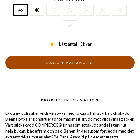
46
48
50
52
54
56
58
60
Lågt antal - 5 kvar
LÄGG I VARUKORG
PRODUKTINFORMATION
Exklusiv och säker vildsvinsbyxa med fokus på slitstyrka och skydd.
Denna byxa är konstruerad för maximalt skydd mot vildsvinsattacker.
Vårt stickskydd CONPIERCE® finns som ett skyddande lager inuti
hela byxan, både fram och bak. Benen är dessutom försedda med det
extremt tåliga materialet SPA Para-Aramid på de mest utsatta