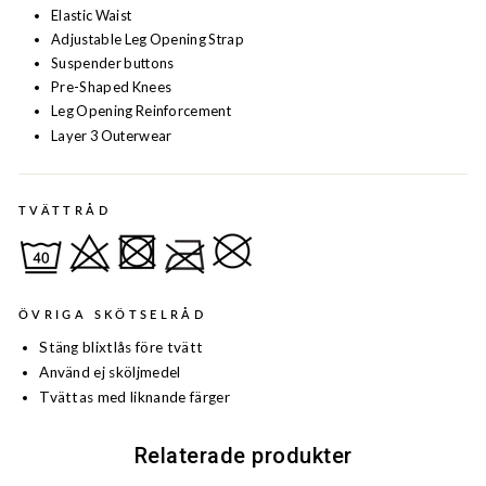
Elastic Waist
Adjustable Leg Opening Strap
Suspender buttons
Pre-Shaped Knees
Leg Opening Reinforcement
Layer 3 Outerwear
TVÄTTRÅD
ÖVRIGA SKÖTSELRÅD
Stäng blixtlås före tvätt
Använd ej sköljmedel
Tvättas med liknande färger
Relaterade produkter