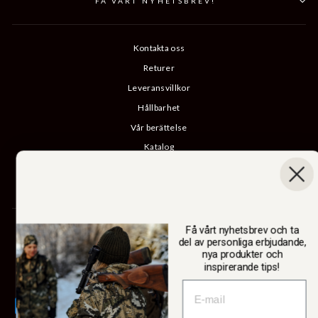
FÅ VÅRT NYHETSBREV!
Kontakta oss
Returer
Leveransvillkor
Hållbarhet
Vår berättelse
Katalog
B2B-inloggning
Ångra köp
SWEDTEAM AB
Få vårt nyhetsbrev och ta
del av personliga erbjudande,
nya produkter och
inspirerande tips!
Valuta
Sverige (SEK kr)