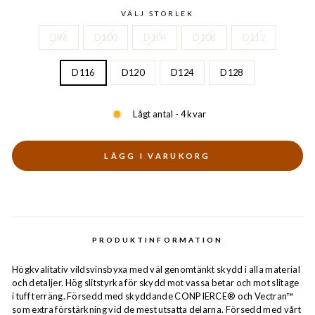
VÄLJ STORLEK
D96
D100
D104
D108
D112
D116
D120
D124
D128
Lågt antal - 4 kvar
LÄGG I VARUKORG
PRODUKTINFORMATION
Högkvalitativ vildsvinsbyxa med väl genomtänkt skydd i alla material
och detaljer. Hög slitstyrka för skydd mot vassa betar och mot slitage
i tuff terräng. Försedd med skyddande CONPIERCE® och Vectran™
som extra förstärkning vid de mest utsatta delarna. Försedd med vårt