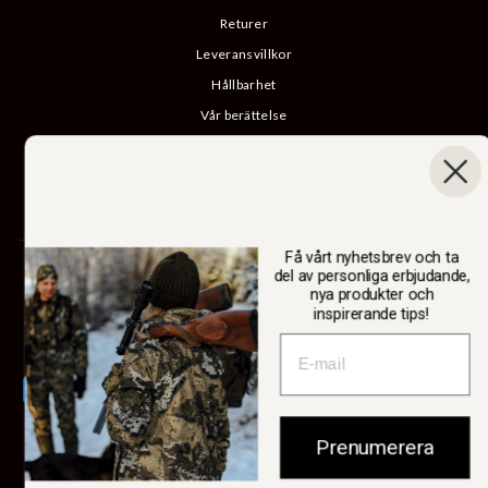
Returer
Leveransvillkor
Hållbarhet
Vår berättelse
Katalog
B2B-inloggning
Ångra köp
Få vårt nyhetsbrev och ta
SWEDTEAM AB
del av personliga erbjudande,
nya produkter och
inspirerande tips!
Valuta
Sverige (SEK kr)
Prenumerera
© 2026 Swedteam