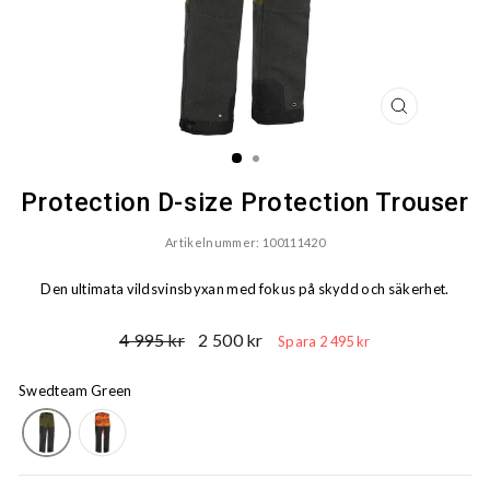
STÄNG
(ESC)
Protection D-size Protection Trouser
Artikelnummer: 100111420
Den ultimata vildsvinsbyxan med fokus på skydd och säkerhet.
Ord.
Reapris
4 995 kr
2 500 kr
Spara 2 495 kr
Pris
Swedteam Green