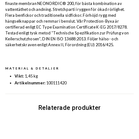
finaste membran NEONORDIC® 200, för bästa kombination av
vattentäthet och andning. Stretchparti i ryggen för ökad rörlighet.
Flera benfickor och traditionella sidfickor. Förhöjd rygg med
hängselknappar och remmar i benslut. Vår Protection-Byxa är
certifierad enligt EC Type Examination Certificate K-EG 2017/8278.
Testad enligt tysk metod ”Technische Spezifikation zur Prüfung von
Keilerschutzhosen”, DIN EN ISO 13688:2013. Följer hälso- och
säkerhetskraven enligt Annex II, Förordning (EU) 2016/425.
MATERIAL & DETALJER
Vikt:
1,45 kg
Artikelnummer:
100111420
Relaterade produkter
Rea