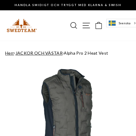
Gå
HANDLA SMIDIGT OCH TRYGGT MED KLARNA & SWISH
till
Pausa
innehåll
slideshowen
Sök
Sajtnavigering
Varukorg
Svenska
Herr
›
JACKOR OCH VÄSTAR
›
Alpha Pro 2 Heat Vest