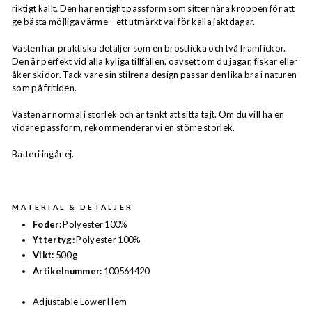
riktigt kallt. Den har en tight passform som sitter nära kroppen för att
ge bästa möjliga värme – ett utmärkt val för kalla jaktdagar.
Västen har praktiska detaljer som en bröstficka och två framfickor.
Den är perfekt vid alla kyliga tillfällen, oavsett om du jagar, fiskar eller
åker skidor. Tack vare sin stilrena design passar den lika bra i naturen
som på fritiden.
Västen är normal i storlek och är tänkt att sitta tajt. Om du vill ha en
vidare passform, rekommenderar vi en större storlek.
Batteri ingår ej.
MATERIAL & DETALJER
Foder:
Polyester 100%
Yttertyg:
Polyester 100%
Vikt:
500 g
Artikelnummer:
100564420
Adjustable Lower Hem