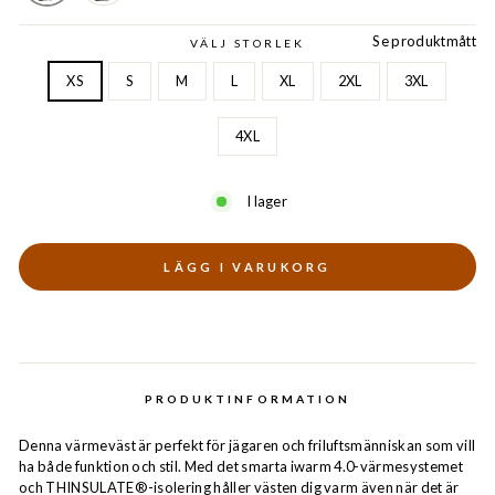
Se produktmått
VÄLJ STORLEK
XS
S
M
L
XL
2XL
3XL
4XL
I lager
LÄGG I VARUKORG
PRODUKTINFORMATION
Denna värmeväst är perfekt för jägaren och friluftsmänniskan som vill
ha både funktion och stil. Med det smarta iwarm 4.0-värmesystemet
och THINSULATE®-isolering håller västen dig varm även när det är