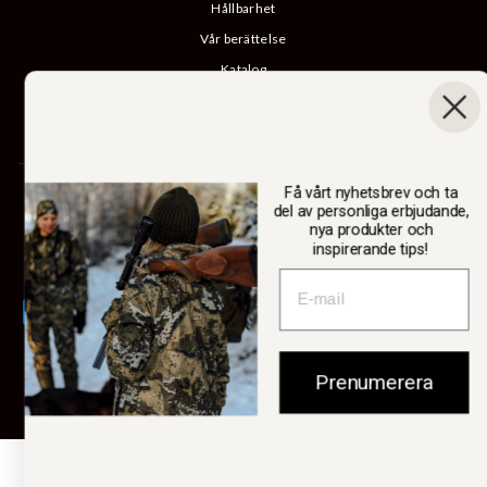
Hållbarhet
Vår berättelse
Katalog
B2B-inloggning
Ångra köp
Få vårt nyhetsbrev och ta
SWEDTEAM AB
del av personliga erbjudande,
nya produkter och
inspirerande tips!
Valuta
Sverige (SEK kr)
Prenumerera
© 2026 Swedteam