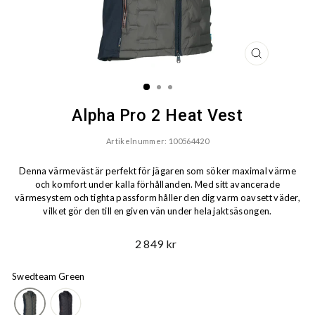
STÄNG
(ESC)
Alpha Pro 2 Heat Vest
Artikelnummer: 100564420
Denna värmeväst är perfekt för jägaren som söker maximal värme
och komfort under kalla förhållanden. Med sitt avancerade
värmesystem och tighta passform håller den dig varm oavsett väder,
vilket gör den till en given vän under hela jaktsäsongen.
Ord.
2 849 kr
Pris
Swedteam Green