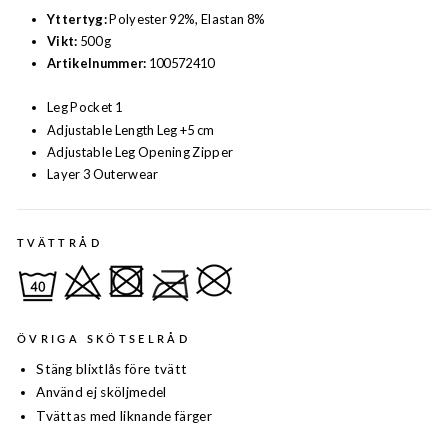
Yttertyg:
Polyester 92%, Elastan 8%
Vikt:
500 g
Artikelnummer:
100572410
Leg Pocket 1
Adjustable Length Leg +5 cm
Adjustable Leg Opening Zipper
Layer 3 Outerwear
TVÄTTRÅD
ÖVRIGA SKÖTSELRÅD
Stäng blixtlås före tvätt
Använd ej sköljmedel
Tvättas med liknande färger