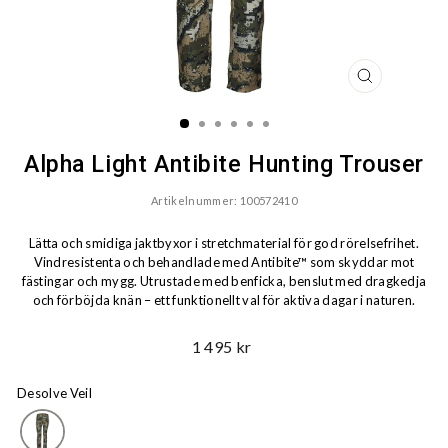
STÄNG
(ESC)
Alpha Light Antibite Hunting Trouser
Artikelnummer: 100572410
Lätta och smidiga jaktbyxor i stretchmaterial för god rörelsefrihet.
Vindresistenta och behandlade med Antibite™ som skyddar mot
fästingar och mygg. Utrustade med benficka, benslut med dragkedja
och förböjda knän – ett funktionellt val för aktiva dagar i naturen.
Ord.
1 495 kr
Pris
Desolve Veil