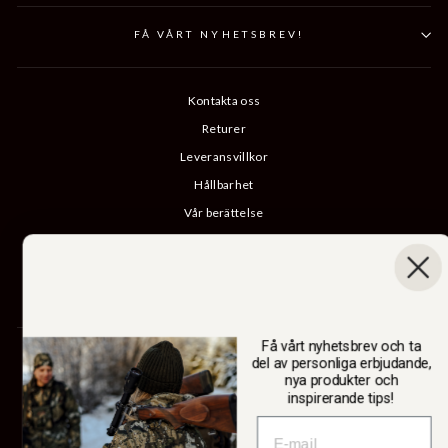
FÅ VÅRT NYHETSBREV!
Kontakta oss
Returer
Leveransvillkor
Hållbarhet
Vår berättelse
Katalog
B2B-inloggning
Ångra köp
Få vårt nyhetsbrev och ta
SWEDTEAM AB
del av personliga erbjudande,
nya produkter och
inspirerande tips!
Valuta
Sverige (SEK kr)