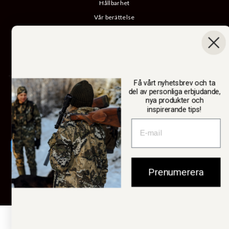
Hållbarhet
Vår berättelse
Katalog
B2B-inloggning
Ångra köp
Få vårt nyhetsbrev och ta
SWEDTEAM AB
del av personliga erbjudande,
nya produkter och
inspirerande tips!
Valuta
Sverige (SEK kr)
Prenumerera
© 2026 Swedteam