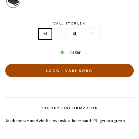
VÄLJ STORLEK
M
L
XL
2XL
I lager
LÄGG I VARUKORG
PRODUKTINFORMATION
Jakthandske med vindtät ovansida. Innerhand i PU ger bra grepp.