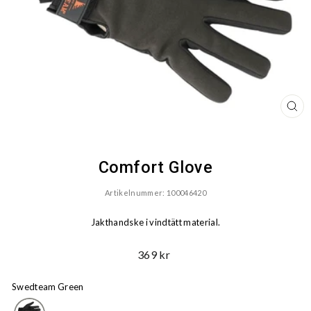
ST
(ES
Comfort Glove
Artikelnummer: 100046420
Jakthandske i vindtätt material.
Ord.
369 kr
Pris
Swedteam Green