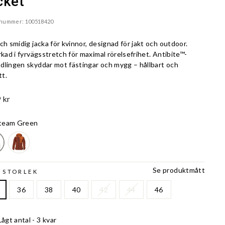
cket
lnummer: 100518420
ch smidig jacka för kvinnor, designad för jakt och outdoor.
rkad i fyrvägsstretch för maximal rörelsefrihet. Antibite™-
dlingen skyddar mot fästingar och mygg – hållbart och
tt.
 kr
team Green
Se produktmått
 STORLEK
36
38
40
42
44
46
Lågt antal - 3 kvar