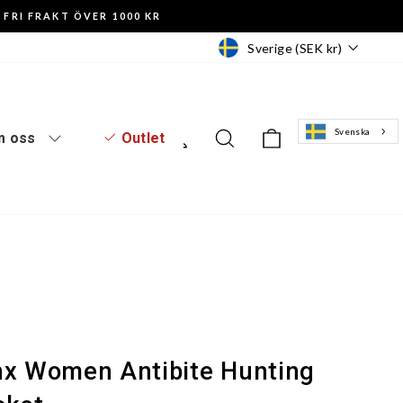
FRI FRAKT ÖVER 1000 KR
Valuta
Sverige (SEK kr)
Svenska
Logga in
Sök
Varukorg
 oss
Outlet
nx Women Antibite Hunting