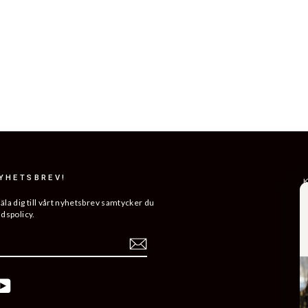
NYHETSBREV!
K
R
a dig till vårt nyhetsbrev samtycker du
ddspolicy.
L
ERA
H
V
K
ebook
YouTube
B