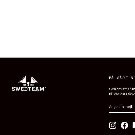
LYNX WOMEN ANTIBITE HUNTING
JACKET
1 799 kr
FÅ VÅRT 
Genom att anmäl
till vår datasky
ANGE
PRENUMER
DIN
MEJL
Instagram
Fac