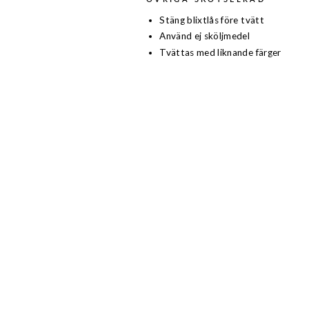
Stäng blixtlås före tvätt
Använd ej sköljmedel
Tvättas med liknande färger