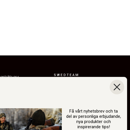
SWEDTEAM
ontakta oss
AB
eturer
Boråsvägen 23
everansvillkor
514 44 Länghem
Sverige
ållbarhet
Org.nr: 556150-
år berättelse
3268
Få vårt nyhetsbrev och ta
del av personliga erbjudande,
atalog
info@swedteam.se
nya produkter och
2B-inloggning
inspirerande tips!
0325-61 80 70