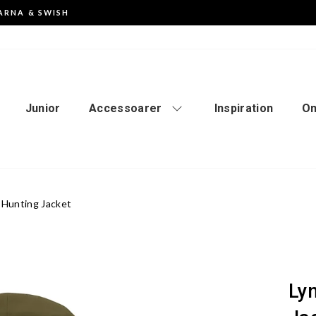
ARNA & SWISH
Pausa
slideshowen
Junior
Accessoarer
Inspiration
Om
 Hunting Jacket
Ly