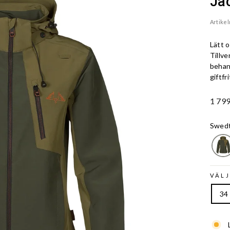
Ja
Artike
Lätt o
Tillve
behan
giftfri
Ord.
1 799
Pris
Swed
VÄLJ
34