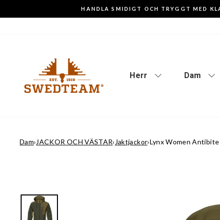
Gå
HANDLA SMIDIGT OCH TRYGGT MED KL
till
innehåll
Herr
Dam
Dam
›
JACKOR OCH VÄSTAR
›
Jaktjackor
›
Lynx Women Antibite