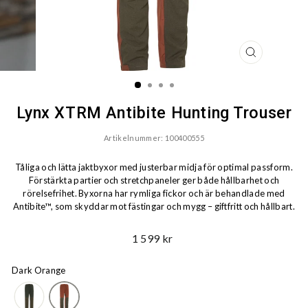
STÄNG
(ESC)
Lynx XTRM Antibite Hunting Trouser
Artikelnummer: 100400555
Tåliga och lätta jaktbyxor med justerbar midja för optimal passform.
Förstärkta partier och stretchpaneler ger både hållbarhet och
rörelsefrihet. Byxorna har rymliga fickor och är behandlade med
Antibite™, som skyddar mot fästingar och mygg – giftfritt och hållbart.
Ord.
1 599 kr
Pris
Dark Orange