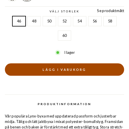
Se produktmått
VÄLJ STORLEK
46
48
50
52
54
56
58
60
I lager
LÄGG I VARUKORG
PRODUKTINFORMATION
Vår populära Lynx-byxa med uppdaterad passform och justerbar
midja. Tålig och lätt jaktbyxa i mixat polyester-bomullstyg. Framsidan
på benen och baken är förstärkt med ett extra tåligt tyg. Stora stretch-