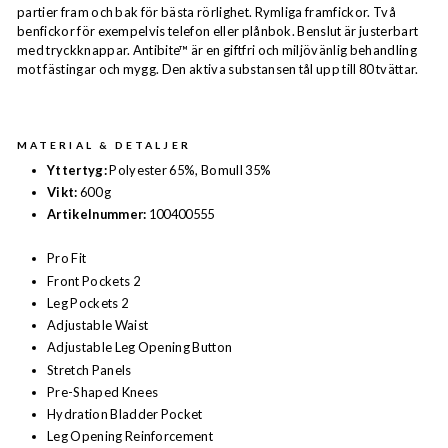
partier fram och bak för bästa rörlighet. Rymliga framfickor. Två
benfickor för exempelvis telefon eller plånbok. Benslut är justerbart
med tryckknappar. Antibite™ är en giftfri och miljövänlig behandling
mot fästingar och mygg. Den aktiva substansen tål upp till 80 tvättar.
MATERIAL & DETALJER
Yttertyg:
Polyester 65%, Bomull 35%
Vikt:
600 g
Artikelnummer:
100400555
Pro Fit
Front Pockets 2
Leg Pockets 2
Adjustable Waist
Adjustable Leg Opening Button
Stretch Panels
Pre-Shaped Knees
Hydration Bladder Pocket
Leg Opening Reinforcement