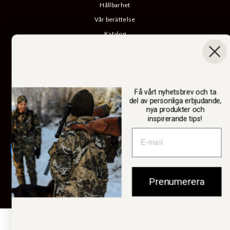
Hållbarhet
Vår berättelse
Katalog
B2B-inloggning
Ångra köp
Få vårt nyhetsbrev och ta
SWEDTEAM AB
del av personliga erbjudande,
nya produkter och
inspirerande tips!
Valuta
Sverige (SEK kr)
Prenumerera
© 2026 Swedteam