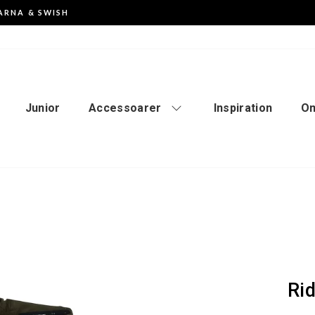
ARNA & SWISH
Pausa
slideshowen
Junior
Accessoarer
Inspiration
Om
Ri