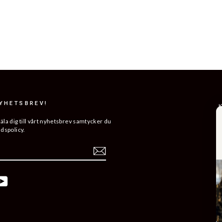
NYHETSBREV!
K
R
a dig till vårt nyhetsbrev samtycker du
ddspolicy.
L
ERA
H
V
K
ebook
YouTube
B
Å