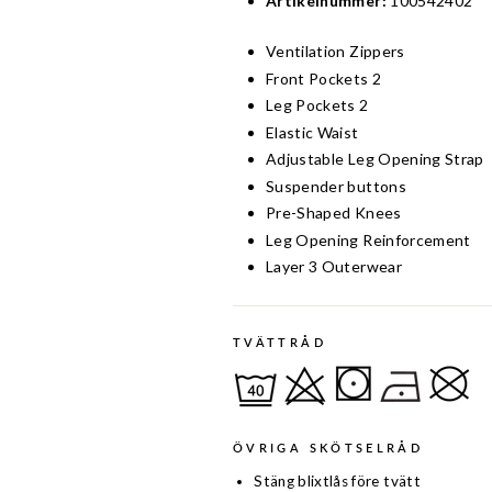
Artikelnummer:
100542402
Ventilation Zippers
Front Pockets 2
Leg Pockets 2
Elastic Waist
Adjustable Leg Opening Strap
Suspender buttons
Pre-Shaped Knees
Leg Opening Reinforcement
Layer 3 Outerwear
TVÄTTRÅD
ÖVRIGA SKÖTSELRÅD
Stäng blixtlås före tvätt