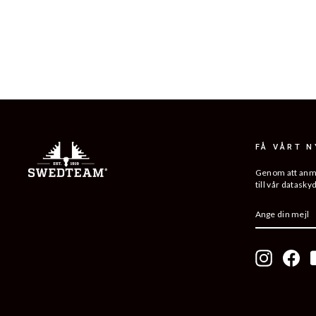
RIDGE 3 HUNTING TROUSER
2 399 kr
FÅ VÅRT 
Genom att anmäl
till vår datasky
ANGE
PRENUMER
DIN
MEJL
Instagram
Fac