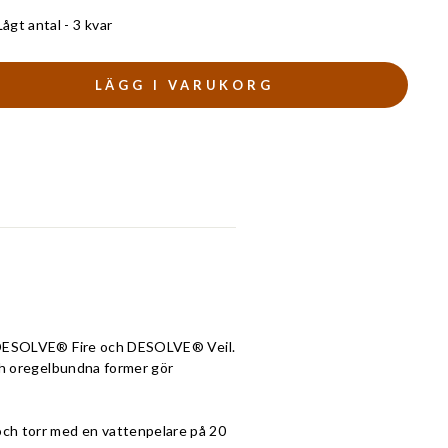
Lågt antal - 3 kvar
LÄGG I VARUKORG
er DESOLVE® Fire och DESOLVE® Veil.
och oregelbundna former gör
ch torr med en vattenpelare på 20