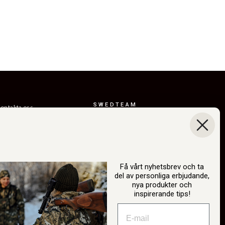
SWEDTEAM
ontakta oss
AB
eturer
Boråsvägen 23
everansvillkor
514 44 Länghem
Sverige
ållbarhet
Org.nr: 556150-
år berättelse
3268
Få vårt nyhetsbrev och ta
del av personliga erbjudande,
atalog
info@swedteam.se
nya produkter och
2B-inloggning
inspirerande tips!
0325-61 80 70
ngra köp