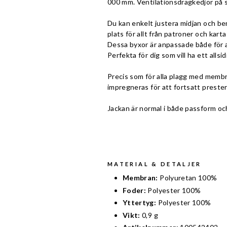
000 mm. Ventilationsdragkedjor på s
Du kan enkelt justera midjan och bens
plats för allt från patroner och karta
Dessa byxor är anpassade både för a
Perfekta för dig som vill ha ett allsi
Precis som för alla plagg med membra
impregneras för att fortsatt preste
Jackan är normal i både passform och 
MATERIAL & DETALJER
Membran:
Polyuretan 100%
Foder:
Polyester 100%
Yttertyg:
Polyester 100%
Vikt:
0,9 g