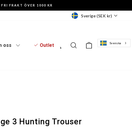
FRI FRAKT ÖVER 1000 KR
Valuta
Sverige (SEK kr)
Svenska
Logga in
Sök
Varukorg
 oss
Outlet
dge 3 Hunting Trouser