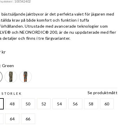
lnummer: 100542402
 bästsäljande jaktbyxor är det perfekta valet för jägaren med
tällda krav på både komfort och funktion i tuffa
förhållanden. Utrustade med avancerade teknologier som
VE® och NEONORDIC® 200, är de nu uppdaterade med fler
 detaljer och finns i tre färgvarianter.
 kr
t Green
Se produktmått
 STORLEK
48
50
52
54
56
58
60
64
66