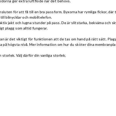
idorna ger extra luftflöde när det behövs.
luten för att få till en bra passform. Byxorna har rymliga fickor, där
 till bilnycklar och mobiltelefon.
ktiv jakt och lugna stunder på pass. De är slitstarka, bekväma och sk
digt plagg som alltid fungerar.
n är det viktigt för funktionen att de tas om hand på rätt sätt. Pla
ra på högsta nivå. Mer information om hur du sköter dina membranplag
storlek. Välj därför din vanliga storlek.