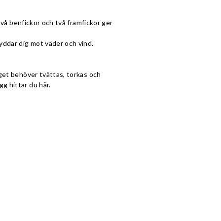
 två benfickor och två framfickor ger
yddar dig mot väder och vind.
gget behöver tvättas, torkas och
g hittar du här.