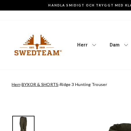
Gå
HANDLA SMIDIGT OCH TRYGGT MED KL
till
innehåll
Herr
Dam
Herr
›
BYXOR & SHORTS
›
Ridge 3 Hunting Trouser