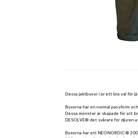
Dessa jaktbyxor i är ett bra val för j
Byxorna har en normal passform och
Dessa mönster är skapade för att br
DESOLVE® det svårare för djuren att
Byxorna har ett NEONORDIC® 200-mem