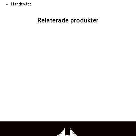
Handtvätt
Relaterade produkter
RIDGE JUNIOR PILOT
HAT
349 kr