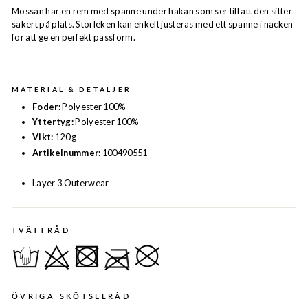
Mössan har en rem med spänne under hakan som ser till att den sitter
säkert på plats. Storleken kan enkelt justeras med ett spänne i nacken
för att ge en perfekt passform.
MATERIAL & DETALJER
Foder:
Polyester 100%
Yttertyg:
Polyester 100%
Vikt:
120 g
Artikelnummer:
100490551
Layer 3 Outerwear
TVÄTTRÅD
ÖVRIGA SKÖTSELRÅD