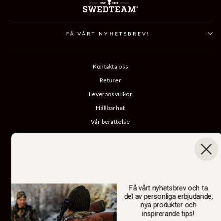
FÅ VÅRT NYHETSBREV!
Kontakta oss
Returer
Leveransvillkor
Hållbarhet
Vår berättelse
Katalog
B2B-inloggning
Ångra köp
Få vårt nyhetsbrev och ta
SWEDTEAM AB
del av personliga erbjudande,
nya produkter och
inspirerande tips!