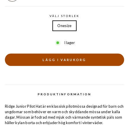
VÄLJ STORLEK
Onesize
I lager
LÄGG I VARUKORG
PRODUKTINFORMATION
Ridge Junior Pilot Hat är en klassisk pilotmössa designad för barn och
ungdomar som behöver en varm och skyddande mössa under kalla
dagar. Mössan är fodrad med mjuk och värmande syntetisk päls som
håller kylan borta och erbjuder hög komfort i vinterväder.