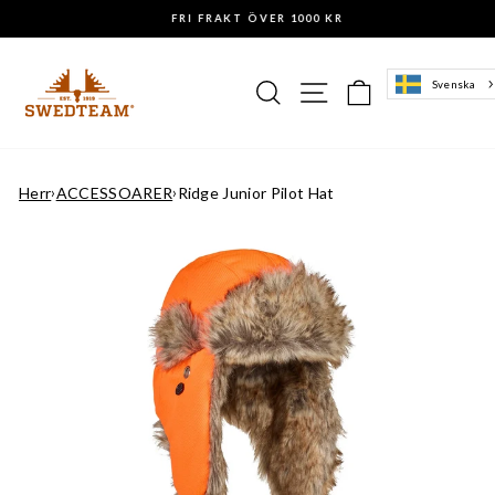
Gå
FRI FRAKT ÖVER 1000 KR
till
Pausa
innehåll
slideshowen
Sök
Sajtnavigering
Varukorg
Svenska
Herr
›
ACCESSOARER
›
Ridge Junior Pilot Hat