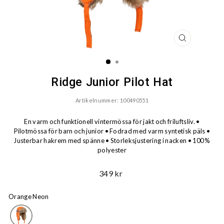
STÄNG
(ESC)
Ridge Junior Pilot Hat
Artikelnummer: 100490551
En varm och funktionell vintermössa för jakt och friluftsliv. •
Pilotmössa för barn och junior • Fodrad med varm syntetisk päls •
Justerbar hakrem med spänne • Storleksjustering i nacken • 100 %
polyester
Ord.
349 kr
Pris
Orange Neon