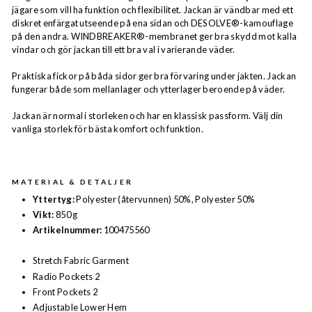
jägare som vill ha funktion och flexibilitet. Jackan är vändbar med ett
diskret enfärgat utseende på ena sidan och DESOLVE®-kamouflage
på den andra. WINDBREAKER®-membranet ger bra skydd mot kalla
vindar och gör jackan till ett bra val i varierande väder.
Praktiska fickor på båda sidor ger bra förvaring under jakten. Jackan
fungerar både som mellanlager och ytterlager beroende på väder.
Jackan är normal i storleken och har en klassisk passform. Välj din
vanliga storlek för bästa komfort och funktion.
MATERIAL & DETALJER
Yttertyg:
Polyester (återvunnen) 50%, Polyester 50%
Vikt:
850 g
Artikelnummer:
100475560
Stretch Fabric Garment
Radio Pockets 2
Front Pockets 2
Adjustable Lower Hem