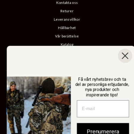
Kontakta oss
Returer
Leveransvillkor
Hållbarhet
Vår berättelse
Katalog
B2B-inloggning
Ångra köp
SWEDTEAM AB
Få vårt nyhetsbrev och ta
del av personliga erbjudande,
nya produkter och
inspirerande tips!
Valuta
Sverige (SEK kr)
Prenumerera