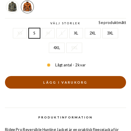
Se produktmått
VÄLJ STORLEK
XS
S
M
L
XL
2XL
3XL
4XL
5XL
Lågt antal - 2 kvar
LÄGG I VARUKORG
PRODUKTINFORMATION
Ridge Pro Reversible Hunting Jacket är en praktisk fleecejacka för