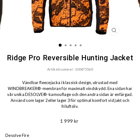
STÄNG
(ESC)
Ridge Pro Reversible Hunting Jacket
Artikelnummer: 100475560
Vändbar fleecejacka i klassisk design, utrustad med
WINDBREAKER®-membran för maximalt vindskydd. Ena sidan har
vår unika DESOLVE®-kamouflage och den andra sidan är enfärgad.
Använd som lager 2 eller lager 3 för optimal komfort vid jakt och
friluftsliv.
Ord.
1 999 kr
Pris
Desolve Fire