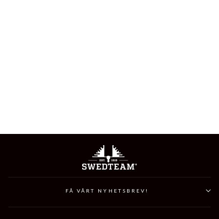
RIDGE PRO
REVERSIBLE HUNTING
JACKET
1 999 kr
FÅ VÅRT NYHETSBREV!