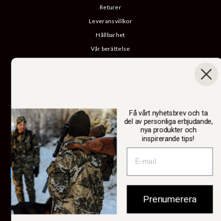
Returer
Leveransvillkor
Hållbarhet
Vår berättelse
Katalog
B2B-inloggning
Ångra köp
Få vårt nyhetsbrev och ta
SWEDTEAM AB
del av personliga erbjudande,
nya produkter och
inspirerande tips!
Valuta
Sverige (SEK kr)
Prenumerera
© 2026 Swedteam