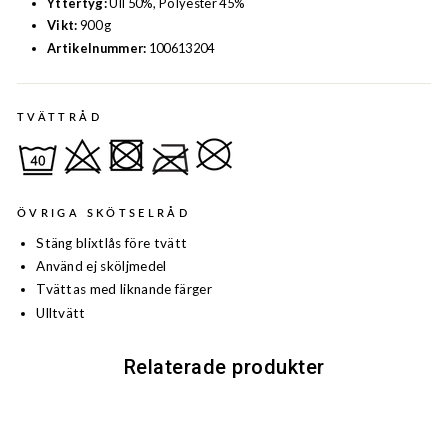
Yttertyg:
Ull 50%, Polyester 45%
Vikt:
900 g
Artikelnummer:
100613204
TVÄTTRÅD
ÖVRIGA SKÖTSELRÅD
Stäng blixtlås före tvätt
Använd ej sköljmedel
Tvättas med liknande färger
Ulltvätt
Relaterade produkter
Nyhet