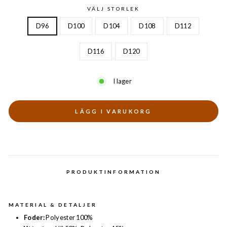
VÄLJ STORLEK
D96
D100
D104
D108
D112
D116
D120
I lager
LÄGG I VARUKORG
PRODUKTINFORMATION
MATERIAL & DETALJER
Foder:
Polyester 100%