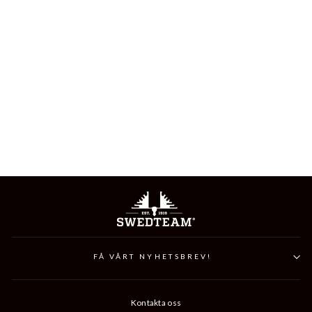
TITAN LODEN D-SIZE
HUNTING TROUSER
2 999 kr
FÅ VÅRT NYHETSBREV!
Kontakta oss