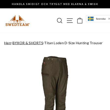
Gå
HANDLA SMIDIGT OCH TRYGGT MED KLARNA & SWISH
till
Pausa
innehåll
slideshowen
Sök
Sajtnavigering
Varukorg
Svenska
Herr
›
BYXOR & SHORTS
›
Titan Loden D-Size Hunting Trouser