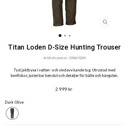
STÄNG
(ESC)
Titan Loden D-Size Hunting Trouser
Artikelnummer: 100613204
Tyst jaktbyxa i vatten- och vindavvisande tyg. Utrustad med
benfickor, justerbar benslut och detaljer för bälte och hängslen.
Ord.
2 999 kr
Pris
Dark Olive