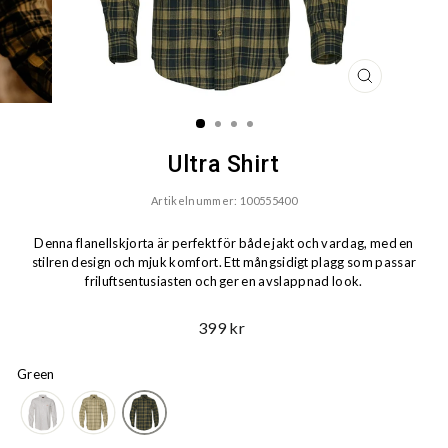
STÄNG
(ESC)
Ultra Shirt
Artikelnummer: 100555400
Denna flanellskjorta är perfekt för både jakt och vardag, med en
stilren design och mjuk komfort. Ett mångsidigt plagg som passar
friluftsentusiasten och ger en avslappnad look.
Ord.
399 kr
Pris
Green