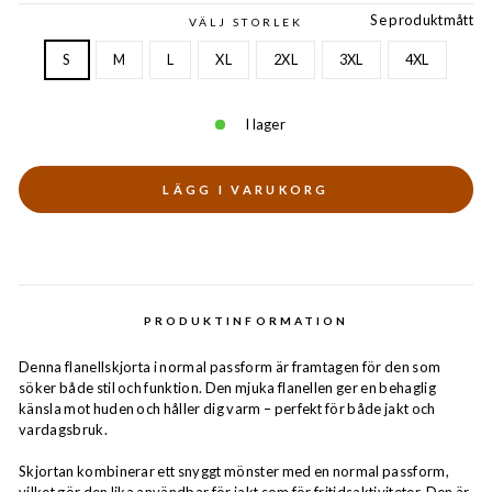
Se produktmått
VÄLJ STORLEK
S
M
L
XL
2XL
3XL
4XL
I lager
LÄGG I VARUKORG
PRODUKTINFORMATION
Denna flanellskjorta i normal passform är framtagen för den som
söker både stil och funktion. Den mjuka flanellen ger en behaglig
känsla mot huden och håller dig varm – perfekt för både jakt och
vardagsbruk.
Skjortan kombinerar ett snyggt mönster med en normal passform,