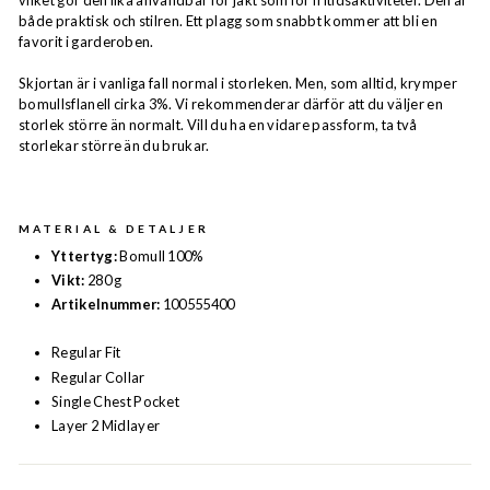
vilket gör den lika användbar för jakt som för fritidsaktiviteter. Den är
både praktisk och stilren. Ett plagg som snabbt kommer att bli en
favorit i garderoben.
Skjortan är i vanliga fall normal i storleken. Men, som alltid, krymper
bomullsflanell cirka 3%. Vi rekommenderar därför att du väljer en
storlek större än normalt. Vill du ha en vidare passform, ta två
storlekar större än du brukar.
MATERIAL & DETALJER
Yttertyg:
Bomull 100%
Vikt:
280 g
Artikelnummer:
100555400
Regular Fit
Regular Collar
Single Chest Pocket
Layer 2 Midlayer