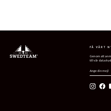
ULTRA SWEATER
599 kr
FÅ VÅRT 
Genom att anmäl
till vår datasky
ANGE
PRENUMER
DIN
MEJL
Instagram
Fac