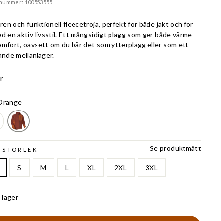
lnummer: 100553555
lren och funktionell fleecetröja, perfekt för både jakt och för
d en aktiv livsstil. Ett mångsidigt plagg som ger både värme
omfort, oavsett om du bär det som ytterplagg eller som ett
ande mellanlager.
r
Orange
Se produktmått
 STORLEK
S
M
L
XL
2XL
3XL
I lager