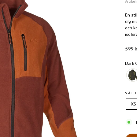
Artike
En sti
dig me
och k
isoler
Ord.
599 k
Pris
Dark 
VÄLJ
XS