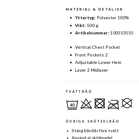
MATERIAL & DETALJER
Yttertyg:
Polyester 100%
Vikt:
500 g
Artikelnummer:
100553555
Vertical Chest Pocket
Front Pockets 2
Adjustable Lower Hem
Layer 2 Midlayer
TVÄTTRÅD
ÖVRIGA SKÖTSELRÅD
Stäng blixtlås före tvätt
Använd ej sköljmedel