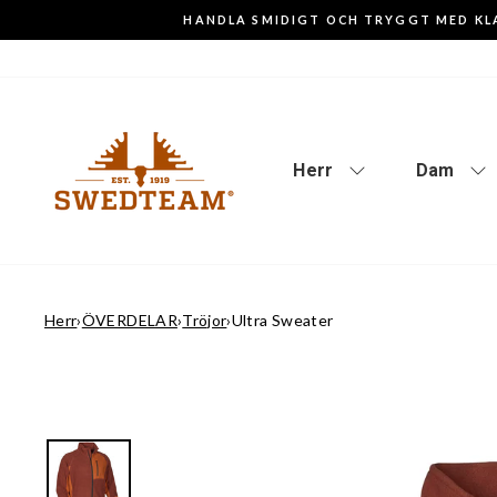
Gå
HANDLA SMIDIGT OCH TRYGGT MED KL
till
innehåll
Herr
Dam
Herr
›
ÖVERDELAR
›
Tröjor
›
Ultra Sweater