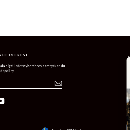
NYHETSBREV!
K
R
a dig till vårt nyhetsbrev samtycker du
ddspolicy.
L
ERA
H
V
K
ebook
YouTube
B
Å