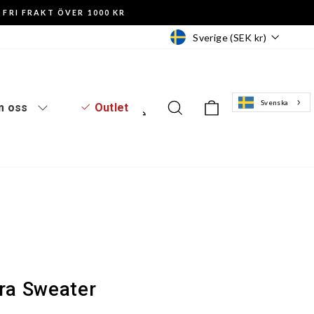
FRI FRAKT ÖVER 1000 KR
Valuta
Sverige (SEK kr)
Svenska
Logga in
Sök
Varukorg
 oss
Outlet
tra Sweater