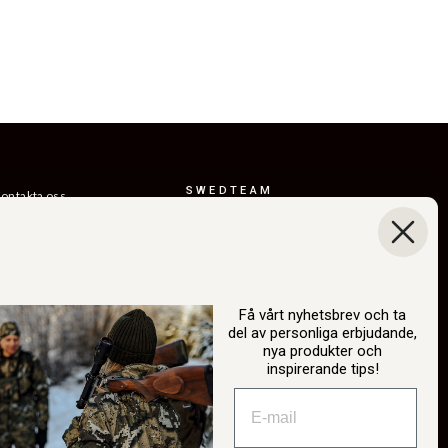
SWEDTEAM
ontakta oss
AB
eturer
Boråsvägen 23
everansvillkor
514 44 Länghem
Sverige
ållbarhet
Org.nr: 556150-
år berättelse
3268
Få vårt nyhetsbrev och ta
del av personliga erbjudande,
atalog
info@swedteam.se
nya produkter och
2B-inloggning
inspirerande tips!
0325-61 80 70
ngra köp