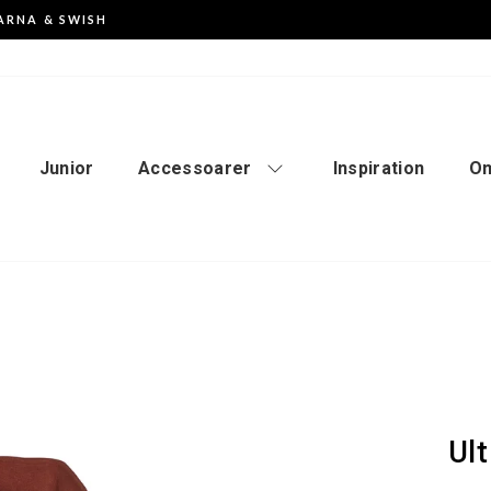
ARNA & SWISH
Pausa
slideshowen
Junior
Accessoarer
Inspiration
Om
Ul