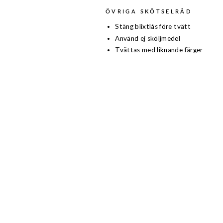
ÖVRIGA SKÖTSELRÅD
Stäng blixtlås före tvätt
Använd ej sköljmedel
Tvättas med liknande färger
Rea