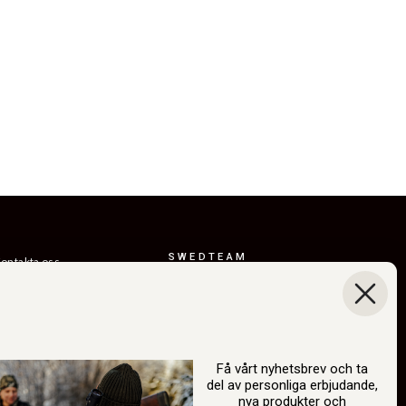
SWEDTEAM
ontakta oss
AB
eturer
Boråsvägen 23
everansvillkor
514 44 Länghem
Sverige
ållbarhet
Org.nr: 556150-
år berättelse
3268
Få vårt nyhetsbrev och ta
del av personliga erbjudande,
atalog
info@swedteam.se
nya produkter och