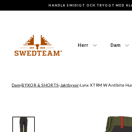
Gå
HANDLA SMIDIGT OCH TRYGGT MED KL
till
innehåll
Herr
Dam
Dam
›
BYXOR & SHORTS
›
Jaktbyxor
›
Lynx XTRM W Antibite Hun