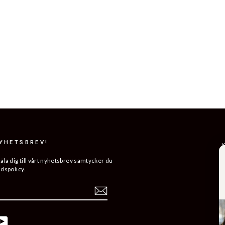
NYHETSBREV!
K
R
a dig till vårt nyhetsbrev samtycker du
ddspolicy.
L
ERA
H
V
K
ebook
YouTube