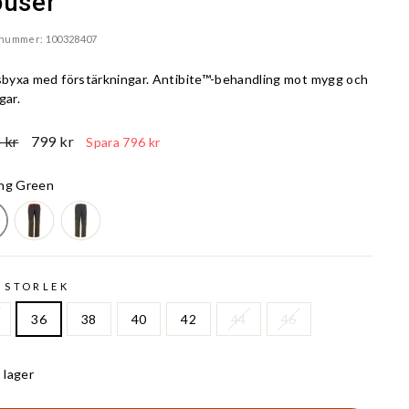
ouser
lnummer: 100328407
dsbyxa med förstärkningar. Antibite™-behandling mot mygg och
gar.
Reapris
 kr
799 kr
Spara 796 kr
ng Green
 STORLEK
36
38
40
42
44
46
I lager