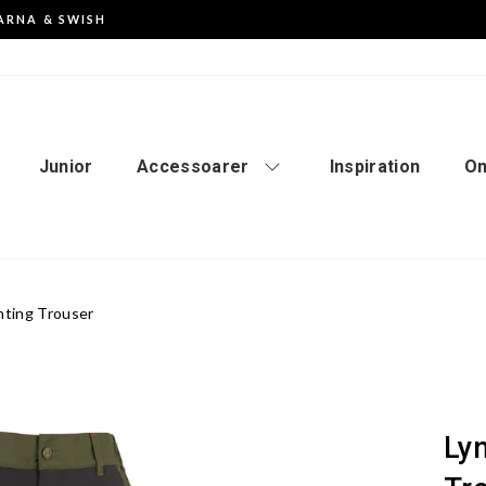
ARNA & SWISH
Pausa
slideshowen
Junior
Accessoarer
Inspiration
Om
ting Trouser
Ly