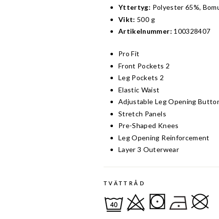
Yttertyg:
Polyester 65%, Bomu
Vikt:
500 g
Artikelnummer:
100328407
Pro Fit
Front Pockets 2
Leg Pockets 2
Elastic Waist
Adjustable Leg Opening Butto
Stretch Panels
Pre-Shaped Knees
Leg Opening Reinforcement
Layer 3 Outerwear
TVÄTTRÅD