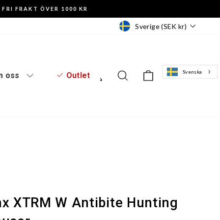
FRI FRAKT ÖVER 1000 KR
Valuta
Sverige (SEK kr)
Svenska
Logga in
Sök
Varukorg
 oss
Outlet
nx XTRM W Antibite Hunting