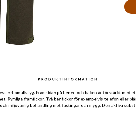
PRODUKTINFORMATION
olyester-bomullstyg. Framsidan på benen och baken är förstärkt med ett
ghet. Rymliga framfickor. Två benfickor för exempelvis telefon eller p
i och miljövänlig behandling mot fästingar och mygg. Den aktiva substa