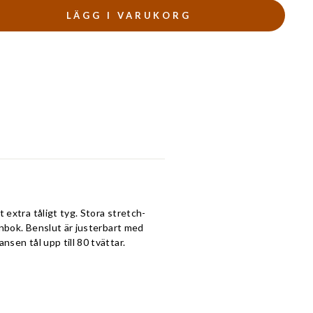
LÄGG I VARUKORG
 extra tåligt tyg. Stora stretch-
lånbok. Benslut är justerbart med
nsen tål upp till 80 tvättar.