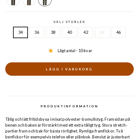
VÄLJ STORLEK
34
36
38
40
42
44
46
Lågt antal - 10 kvar
LÄGG I VARUKORG
PRODUKTINFORMATION
Tålig och lätt fritidsbyxa i mixat polyester-bomullstyg. Framsidan på
benen och baken är förstärkt med ett extra tåligt tyg. Stora stretch-
partier fram och bak för bästa rörlighet. Rymliga framfickor. Två
benfickor för exempelvis telefon eller plånbok. Benslut är justerbart