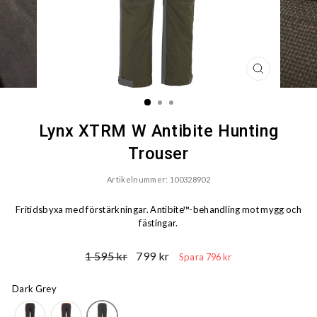
STÄNG
(ESC)
Lynx XTRM W Antibite Hunting
Trouser
Artikelnummer: 100328902
Fritidsbyxa med förstärkningar. Antibite™-behandling mot mygg och
fästingar.
Ord.
Reapris
1 595 kr
799 kr
Spara 796 kr
Pris
Dark Grey