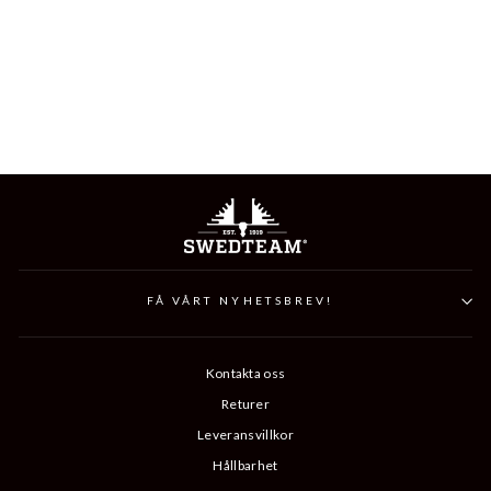
LYNX XTRM W
ANTIBITE HUNTING
TROUSER
Ord.
Reapris
1 595 kr
799 kr
Pris
Spara 796 kr
FÅ VÅRT NYHETSBREV!
Kontakta oss
Returer
Leveransvillkor
Hållbarhet