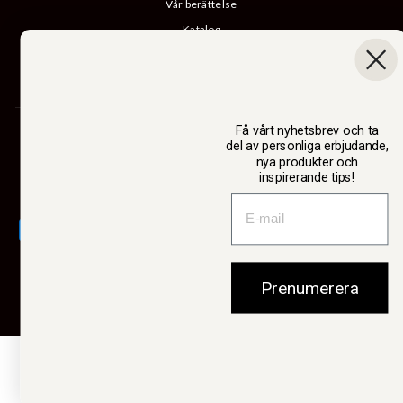
Vår berättelse
Katalog
B2B-inloggning
Ångra köp
Få vårt nyhetsbrev och ta
SWEDTEAM AB
del av personliga erbjudande,
nya produkter och
inspirerande tips!
Valuta
Sverige (SEK kr)
Prenumerera
© 2026 Swedteam