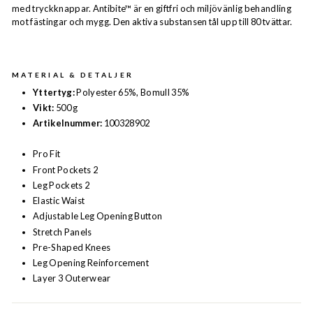
med tryckknappar. Antibite™ är en giftfri och miljövänlig behandling
mot fästingar och mygg. Den aktiva substansen tål upp till 80 tvättar.
MATERIAL & DETALJER
Yttertyg:
Polyester 65%, Bomull 35%
Vikt:
500 g
Artikelnummer:
100328902
Pro Fit
Front Pockets 2
Leg Pockets 2
Elastic Waist
Adjustable Leg Opening Button
Stretch Panels
Pre-Shaped Knees
Leg Opening Reinforcement
Layer 3 Outerwear